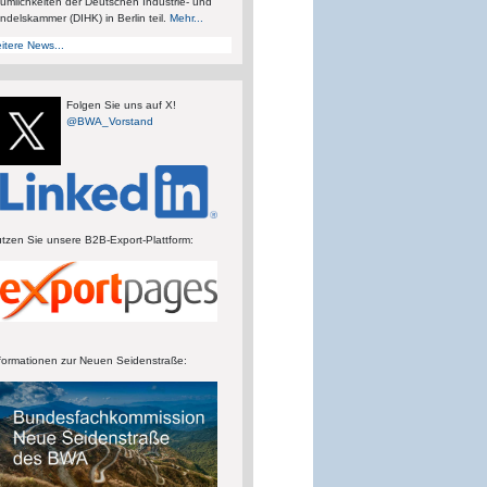
umlichkeiten der Deutschen Industrie- und
ndelskammer (DIHK) in Berlin teil.
Mehr...
itere News...
Folgen Sie uns auf X!
@BWA_Vorstand
tzen Sie unsere B2B-Export-Plattform:
formationen zur Neuen Seidenstraße: