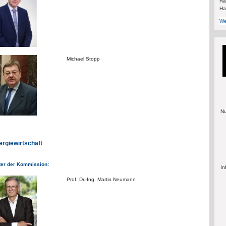
Rä
Ha
We
​​Michael Stopp
Nu
ergiewirtschaft
ter der Kommission:
In
Prof. Dr.-Ing. Martin Neumann