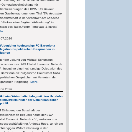
f Einladung von Table.Media veröffentlichte
r Generalbevollmächtigte für
ßenbeziehungen des BWA, Urs Unkauf,
nen Gastbeitrag unter dem Titel "
Die deutsche
ßenwirtschaft in der Zeitenwende: Chancen
d Risiken einer fragilen Weltordnung
" im
ntext des Table.Forum "Innovate & Invest",
hr...
.07.2026
A begleitet hochrangige FC-Barcelona-
legation zu politischen Gesprächen in
lgarien
ter der Leitung von Michael Schumann,
rsitzender des BWA Global Economic Network
V., besuchte eine hochrangige Delegation des
 Barcelona die bulgarische Hauptstadt Sofia
 politischen Gesprächen mit Vertretern der
lgarischen Regierung.
Mehr...
.06.2026
A beim Wirtschaftsdialog mit dem Handels-
d Industrieminister der Dominikanischen
publik
f Einladung der Botschaft der
minikanischen Republik nahm der BWA –
obal Economic Network e.V., vertreten durch
ndesgeschäftsführer Andreas Hube, an einem
chrangigen Wirtschaftsdialog in den