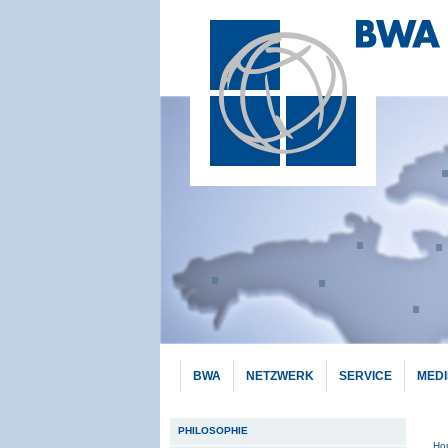
BWA
NETZWERK
SERVICE
MED
Hauptnavigation
PHILOSOPHIE
Pf
Ho