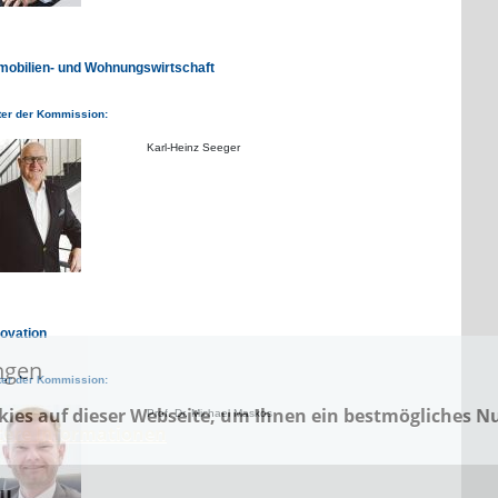
mobilien- und Wohnungswirtschaft
ter der Kommission:
Karl-Heinz Seeger
novation
ngen
ter der Kommission:
ies auf dieser Webseite, um Ihnen ein bestmögliches N
Prof. Dr. Michael Maskos
tere Informationen