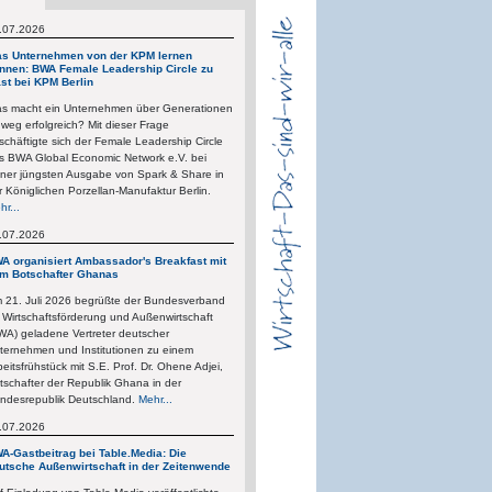
.07.2026
s Unternehmen von der KPM lernen
nnen: BWA Female Leadership Circle zu
st bei KPM Berlin
s macht ein Unternehmen über Generationen
nweg erfolgreich? Mit dieser Frage
schäftigte sich der Female Leadership Circle
s BWA Global Economic Network e.V. bei
iner jüngsten Ausgabe von Spark & Share in
r Königlichen Porzellan-Manufaktur Berlin.
hr...
.07.2026
A organisiert Ambassador's Breakfast mit
m Botschafter Ghanas
 21. Juli 2026 begrüßte der Bundesverband
r Wirtschaftsförderung und Außenwirtschaft
WA) geladene Vertreter deutscher
ternehmen und Institutionen zu einem
beitsfrühstück mit S.E. Prof. Dr. Ohene Adjei,
tschafter der Republik Ghana in der
ndesrepublik Deutschland.
Mehr...
.07.2026
A-Gastbeitrag bei Table.Media: Die
utsche Außenwirtschaft in der Zeitenwende