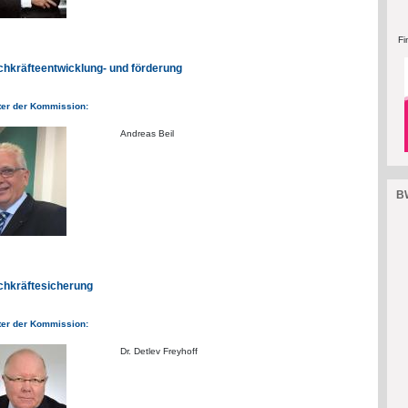
Fi
chkräfteentwicklung- und förderung
ter der Kommission:
Andreas Beil
BW
chkräftesicherung
ter der Kommission:
Dr. Detlev Freyhoff