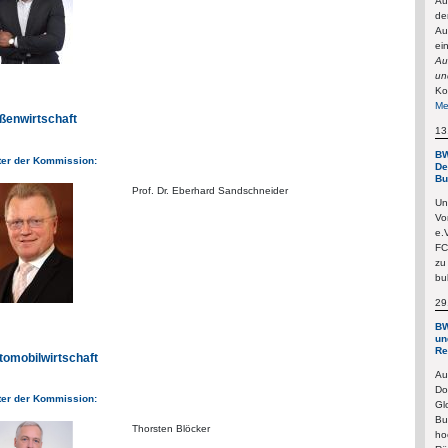
Au
de
Au
ei
Au
un
Ko
Me
ßenwirtschaft
13
BW
ter der Kommission:
De
Bu
Prof. Dr. Eberhard Sandschneider
Un
Vo
e.
FC
zu
bu
29
BW
un
Re
tomobilwirtschaft
Au
Do
ter der Kommission:
Gl
Bu
Thorsten Blöcker
ho