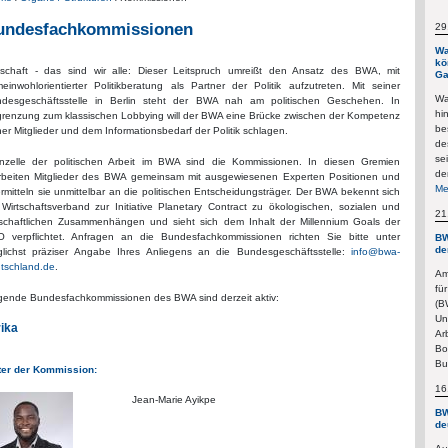
undesfachkommissionen
29
Wa
kö
tschaft - das sind wir alle: Dieser Leitspruch umreißt den Ansatz des BWA, mit
Ga
einwohlorientierter Politikberatung als Partner der Politik aufzutreten. Mit seiner
Wa
desgeschäftsstelle in Berlin steht der BWA nah am politischen Geschehen. In
hi
renzung zum klassischen Lobbying will der BWA eine Brücke zwischen der Kompetenz
be
ner Mitglieder und dem Informationsbedarf der Politik schlagen.
de
se
nzelle der politischen Arbeit im BWA sind die Kommissionen. In diesen Gremien
de
rbeiten Mitglieder des BWA gemeinsam mit ausgewiesenen Experten Positionen und
Me
rmitteln sie unmittelbar an die politischen Entscheidungsträger. Der BWA bekennt sich
 Wirtschaftsverband zur Initiative Planetary Contract zu ökologischen, sozialen und
21
tschaftlichen Zusammenhängen und sieht sich dem Inhalt der Millennium Goals der
 verpflichtet.
Anfragen an die Bundesfachkommissionen richten Sie bitte unter
BW
de
lichst präziser Angabe Ihres Anliegens an die Bundesgeschäftsstelle:
info@bwa-
tschland.de
.
Am
fü
gende Bundesfachkommissionen des BWA sind derzeit aktiv:
(B
Un
rika
Ar
Bo
Bu
ter der Kommission:
16
Jean-Marie Ayikpe
BW
de