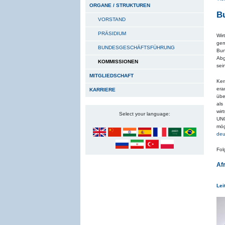
ORGANE / STRUKTUREN
B
VORSTAND
PRÄSIDIUM
Wir
gem
BUNDESGESCHÄFTSFÜHRUNG
Bun
Abg
KOMMISSIONEN
sei
MITGLIEDSCHAFT
Ker
era
KARRIERE
übe
als
wir
Select your language:
UNO
mög
deu
Fol
Af
Lei