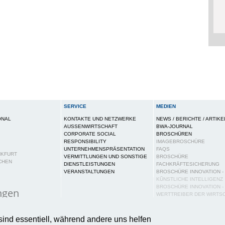
SERVICE
MEDIEN
ONAL
KONTAKTE UND NETZWERKE
NEWS / BERICHTE / ARTIKE
AUSSENWIRTSCHAFT
BWA-JOURNAL
CORPORATE SOCIAL
BROSCHÜREN
RESPONSIBILITY
IMAGEBROSCHÜRE
UNTERNEHMENSPRÄSENTATION
FAQS
NKFURT
VERMITTLUNGEN UND SONSTIGE
BROSCHÜRE
CHEN
DIENSTLEISTUNGEN
FACHKRÄFTESICHERUNG
VERANSTALTUNGEN
BROSCHÜRE INNOVATION -
KÜNSTLICHE INTELLIGENZ
BROSCHÜRE INNOVATION -
ngen
WERTTREIBER DER WIRTS
PUBLIKATIONEN
ies auf dieser Webseite, um Ihnen ein bestmögliches N
PRESSE
sind essentiell, während andere uns helfen
tere Informationen