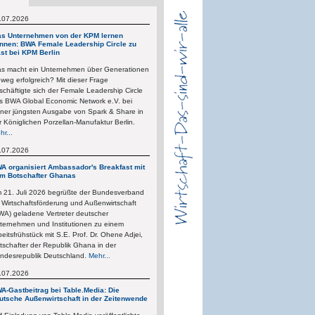
.07.2026
s Unternehmen von der KPM lernen
nnen: BWA Female Leadership Circle zu
st bei KPM Berlin
s macht ein Unternehmen über Generationen
nweg erfolgreich? Mit dieser Frage
schäftigte sich der Female Leadership Circle
s BWA Global Economic Network e.V. bei
iner jüngsten Ausgabe von Spark & Share in
r Königlichen Porzellan-Manufaktur Berlin.
hr...
.07.2026
A organisiert Ambassador's Breakfast mit
m Botschafter Ghanas
 21. Juli 2026 begrüßte der Bundesverband
r Wirtschaftsförderung und Außenwirtschaft
WA) geladene Vertreter deutscher
ternehmen und Institutionen zu einem
beitsfrühstück mit S.E. Prof. Dr. Ohene Adjei,
tschafter der Republik Ghana in der
ndesrepublik Deutschland.
Mehr...
.07.2026
A-Gastbeitrag bei Table.Media: Die
utsche Außenwirtschaft in der Zeitenwende