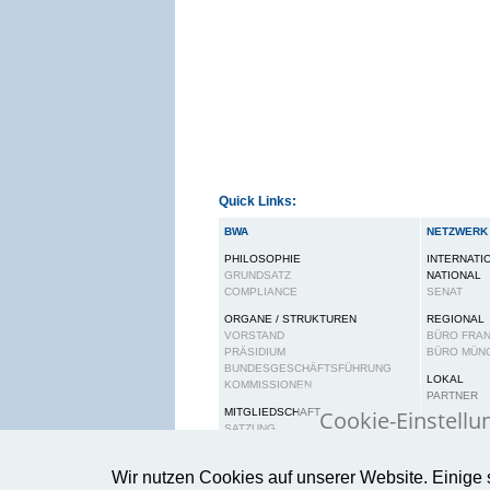
Quick Links:
BWA
NETZWERK
PHILOSOPHIE
INTERNATI
GRUNDSATZ
NATIONAL
COMPLIANCE
SENAT
ORGANE / STRUKTUREN
REGIONAL
VORSTAND
BÜRO FRA
PRÄSIDIUM
BÜRO MÜN
BUNDESGESCHÄFTSFÜHRUNG
LOKAL
KOMMISSIONEN
PARTNER
Cookie-Einstellu
MITGLIEDSCHAFT
SATZUNG
BEITRAGSORDNUNG
Wir verwenden Cook
RECHTE UND PFLICHTEN
Wir nutzen Cookies auf unserer Website. Einige 
gewährleisten.
Wei
KARRIERE