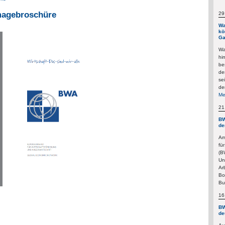
magebroschüre
29
Wa
kö
Ga
Wa
hi
be
de
se
de
Me
21
BW
de
Am
fü
(B
Un
Ar
Bo
Bu
16
BW
de