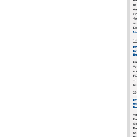
Au
de
Au
ei
Au
un
Ko
Me
13
BW
De
Bu
Un
Vo
e.
FC
zu
bu
29
BW
un
Re
Au
Do
Gl
Bu
ho