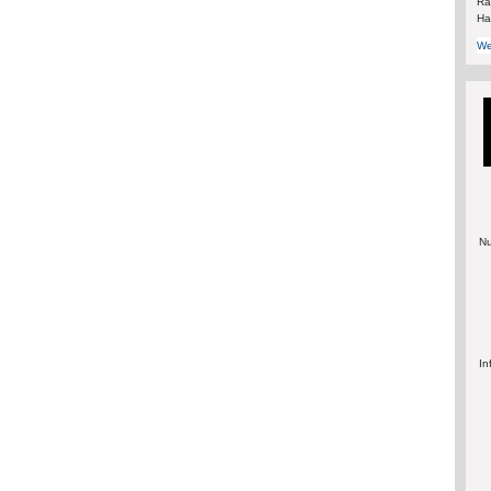
Rä
Ha
We
Nu
In