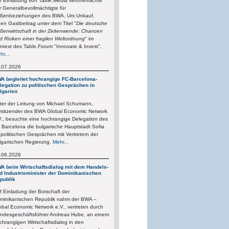
f Einladung von Table.Media veröffentlichte
r Generalbevollmächtigte für
ßenbeziehungen des BWA, Urs Unkauf,
nen Gastbeitrag unter dem Titel "
Die deutsche
ßenwirtschaft in der Zeitenwende: Chancen
d Risiken einer fragilen Weltordnung
" im
ntext des Table.Forum "Innovate & Invest",
hr...
.07.2026
A begleitet hochrangige FC-Barcelona-
legation zu politischen Gesprächen in
lgarien
ter der Leitung von Michael Schumann,
rsitzender des BWA Global Economic Network
V., besuchte eine hochrangige Delegation des
 Barcelona die bulgarische Hauptstadt Sofia
 politischen Gesprächen mit Vertretern der
lgarischen Regierung.
Mehr...
.06.2026
A beim Wirtschaftsdialog mit dem Handels-
d Industrieminister der Dominikanischen
publik
f Einladung der Botschaft der
minikanischen Republik nahm der BWA –
obal Economic Network e.V., vertreten durch
ndesgeschäftsführer Andreas Hube, an einem
chrangigen Wirtschaftsdialog in den