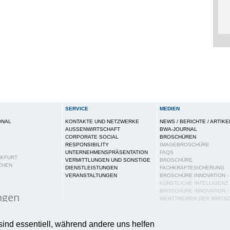
SERVICE
MEDIEN
ONAL
KONTAKTE UND NETZWERKE
NEWS / BERICHTE / ARTIKE
AUSSENWIRTSCHAFT
BWA-JOURNAL
CORPORATE SOCIAL
BROSCHÜREN
RESPONSIBILITY
IMAGEBROSCHÜRE
UNTERNEHMENSPRÄSENTATION
FAQS
NKFURT
VERMITTLUNGEN UND SONSTIGE
BROSCHÜRE
CHEN
DIENSTLEISTUNGEN
FACHKRÄFTESICHERUNG
VERANSTALTUNGEN
BROSCHÜRE INNOVATION -
KÜNSTLICHE INTELLIGENZ
BROSCHÜRE INNOVATION -
ngen
WERTTREIBER DER WIRTS
PUBLIKATIONEN
ies auf dieser Webseite, um Ihnen ein bestmögliches N
PRESSE
sind essentiell, während andere uns helfen
tere Informationen