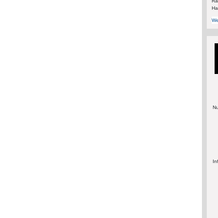
Rä
Ha
We
Nu
In