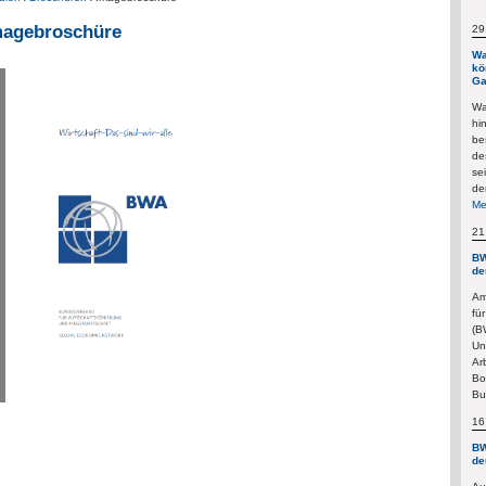
magebroschüre
29
Wa
kö
Ga
Wa
hi
be
de
se
de
Me
21
BW
de
Am
fü
(B
Un
Ar
Bo
Bu
16
BW
de