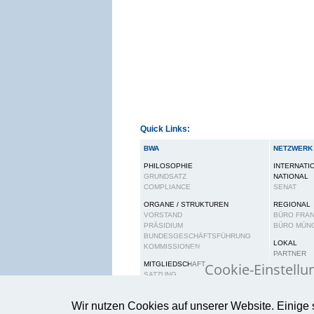
Quick Links:
BWA
NETZWERK
PHILOSOPHIE
INTERNATI
GRUNDSATZ
NATIONAL
COMPLIANCE
SENAT
ORGANE / STRUKTUREN
REGIONAL
VORSTAND
BÜRO FRA
PRÄSIDIUM
BÜRO MÜN
BUNDESGESCHÄFTSFÜHRUNG
LOKAL
KOMMISSIONEN
PARTNER
Cookie-Einstellu
MITGLIEDSCHAFT
SATZUNG
BEITRAGSORDNUNG
Wir verwenden Cook
RECHTE UND PFLICHTEN
Wir nutzen Cookies auf unserer Website. Einige 
gewährleisten.
Wei
KARRIERE