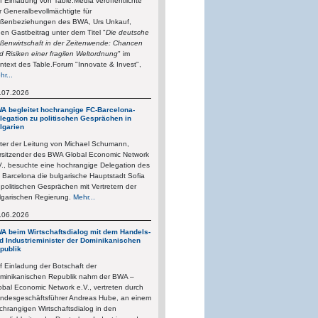
f Einladung von Table.Media veröffentlichte
r Generalbevollmächtigte für
ßenbeziehungen des BWA, Urs Unkauf,
nen Gastbeitrag unter dem Titel "
Die deutsche
ßenwirtschaft in der Zeitenwende: Chancen
d Risiken einer fragilen Weltordnung
" im
ntext des Table.Forum "Innovate & Invest",
hr...
.07.2026
A begleitet hochrangige FC-Barcelona-
legation zu politischen Gesprächen in
lgarien
ter der Leitung von Michael Schumann,
rsitzender des BWA Global Economic Network
V., besuchte eine hochrangige Delegation des
 Barcelona die bulgarische Hauptstadt Sofia
 politischen Gesprächen mit Vertretern der
lgarischen Regierung.
Mehr...
.06.2026
A beim Wirtschaftsdialog mit dem Handels-
d Industrieminister der Dominikanischen
publik
f Einladung der Botschaft der
minikanischen Republik nahm der BWA –
obal Economic Network e.V., vertreten durch
ndesgeschäftsführer Andreas Hube, an einem
chrangigen Wirtschaftsdialog in den