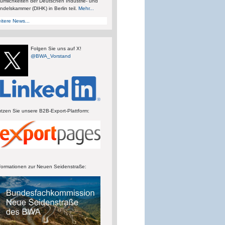
umlichkeiten der Deutschen Industrie- und
ndelskammer (DIHK) in Berlin teil.
Mehr...
itere News...
Folgen Sie uns auf X!
@BWA_Vorstand
tzen Sie unsere B2B-Export-Plattform:
formationen zur Neuen Seidenstraße: