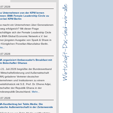
.07.2026
s Unternehmen von der KPM lernen
nnen: BWA Female Leadership Circle zu
st bei KPM Berlin
s macht ein Unternehmen über Generationen
nweg erfolgreich? Mit dieser Frage
schäftigte sich der Female Leadership Circle
s BWA Global Economic Network e.V. bei
iner jüngsten Ausgabe von Spark & Share in
r Königlichen Porzellan-Manufaktur Berlin.
hr...
.07.2026
A organisiert Ambassador's Breakfast mit
m Botschafter Ghanas
 21. Juli 2026 begrüßte der Bundesverband
r Wirtschaftsförderung und Außenwirtschaft
WA) geladene Vertreter deutscher
ternehmen und Institutionen zu einem
beitsfrühstück mit S.E. Prof. Dr. Ohene Adjei,
tschafter der Republik Ghana in der
ndesrepublik Deutschland.
Mehr...
.07.2026
A-Gastbeitrag bei Table.Media: Die
utsche Außenwirtschaft in der Zeitenwende