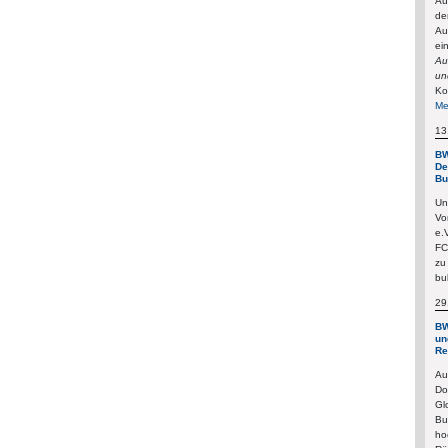
Au
de
Au
ei
Au
un
Ko
Me
13
BW
De
Bu
Un
Vo
e.
FC
zu
bu
29
BW
un
Re
Au
Do
Gl
Bu
ho