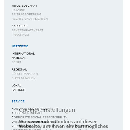
MITGLIEDSCHAFT
SATZUNG
BEITRAGSORDNUNG
RECHTE UND PFLICHTEN
KARRIERE
SEKRETARIATSKRAFT
PRAKTIKUM
NETZWERK
INTERNATIONAL
NATIONAL
SENAT
REGIONAL
BÜRO FRANKFURT
BÜRO MÜNCHEN
LOKAL
PARTNER
SERVICE
Cookie-Einstellungen
KONTAKTE UND NETZWERKE
AUSSENWIRTSCHAFT
CORPORATE SOCIAL RESPONSIBILITY
Wir verwenden Cookies auf dieser
UNTERNEHMENSPRÄSENTATION
Webseite, um Ihnen ein bestmögliches
VERMITTLUNGEN UND SONSTIGE DIENSTLEISTUNGEN