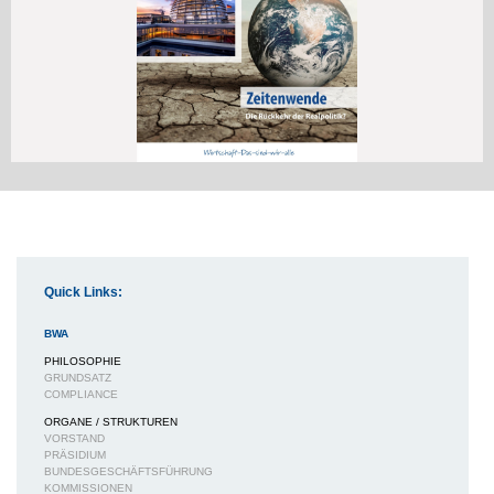
Quick Links:
BWA
PHILOSOPHIE
GRUNDSATZ
COMPLIANCE
ORGANE / STRUKTUREN
VORSTAND
PRÄSIDIUM
BUNDESGESCHÄFTSFÜHRUNG
KOMMISSIONEN