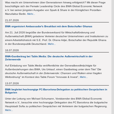
Was macht ein Unternehmen über Generationen hinweg erfolgreich? Mit dieser Frage
beschäftigte sich der Female Leadership Circle des BWA Global Economic Network
e.V. bei seiner jüngsten Ausgabe von Spark & Share in der Königlichen Porzellan-
Manufaktur Berlin.
Mehr...
21.07.2026
BWA organisiert Ambassador's Breakfast mit dem Botschafter Ghanas
Am 21. Juli 2026 begrüßte der Bundesverband für Wirtschaftsförderung und
Außenwirtschaft (BWA) geladene Vertreter deutscher Unternehmen und Institutionen zu
einem Arbeitsfrühstück mit S.E. Prof. Dr. Ohene Adjei, Botschafter der Republik Ghana
in der Bundesrepublik Deutschland.
Mehr...
16.07.2026
BWA-Gastbeitrag bei Table.Media: Die deutsche Außenwirtschaft in der
Zeitenwende
Auf Einladung von Table.Media veröffentlichte der Generalbevollmächtigte für
Außenbeziehungen des BWA, Urs Unkauf, einen Gastbeitrag unter dem Titel "
Die
deutsche Außenwirtschaft in der Zeitenwende: Chancen und Risiken einer fragilen
Weltordnung
" im Kontext des Table.Forum "Innovate & Invest",
Mehr...
13.07.2026
BWA begleitet hochrangige FC-Barcelona-Delegation zu politischen Gesprächen in
Bulgarien
Unter der Leitung von Michael Schumann, Vorsitzender des BWA Global Economic
Network e.V., besuchte eine hochrangige Delegation des FC Barcelona die bulgarische
Hauptstadt Sofia zu politischen Gesprächen mit Vertretern der bulgarischen Regierung.
Mehr...