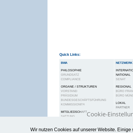
Quick Links:
BWA
NETZWERK
PHILOSOPHIE
INTERNATI
GRUNDSATZ
NATIONAL
COMPLIANCE
SENAT
ORGANE / STRUKTUREN
REGIONAL
VORSTAND
BÜRO FRA
PRÄSIDIUM
BÜRO MÜN
BUNDESGESCHÄFTSFÜHRUNG
LOKAL
KOMMISSIONEN
PARTNER
Cookie-Einstellu
MITGLIEDSCHAFT
SATZUNG
BEITRAGSORDNUNG
Wir verwenden Cook
RECHTE UND PFLICHTEN
Wir nutzen Cookies auf unserer Website. Einige 
gewährleisten.
Wei
KARRIERE