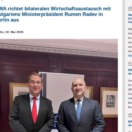
A richtet bilateralen Wirtschaftsaustausch mit
29
ulgariens Ministerpräsident Rumen Radev in
Wa
kö
rlin aus
Ga
Wa
lin,
18. Mai 2026
hi
be
de
se
de
Me
21
BW
de
Am
fü
(B
Un
Ar
Bo
Bu
16
BW
de