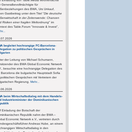
f Einladung von Table.Media veröffentlichte
r Generalbevollmächtigte für
ßenbeziehungen des BWA, Urs Unkauf,
nen Gastbeitrag unter dem Titel "
Die deutsche
ßenwirtschaft in der Zeitenwende: Chancen
d Risiken einer fragilen Weltordnung
" im
ntext des Table.Forum "Innovate & Invest",
hr...
.07.2026
A begleitet hochrangige FC-Barcelona-
legation zu politischen Gesprächen in
lgarien
ter der Leitung von Michael Schumann,
rsitzender des BWA Global Economic Network
V., besuchte eine hochrangige Delegation des
 Barcelona die bulgarische Hauptstadt Sofia
 politischen Gesprächen mit Vertretern der
lgarischen Regierung.
Mehr...
.06.2026
A beim Wirtschaftsdialog mit dem Handels-
d Industrieminister der Dominikanischen
publik
f Einladung der Botschaft der
minikanischen Republik nahm der BWA –
obal Economic Network e.V., vertreten durch
ndesgeschäftsführer Andreas Hube, an einem
chrangigen Wirtschaftsdialog in den