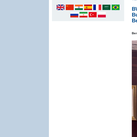
BW
B
Be
Ber