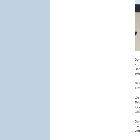
Der
an.
Unt
zwi
Mic
Tre
„
De
Bed
es 
wir
Der
die
ver