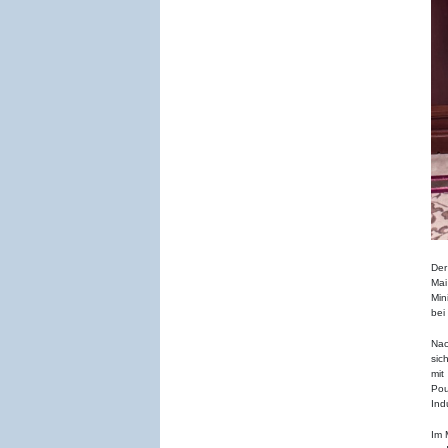
Der
Mai
Min
bei
Nac
sic
mit
Pou
Indu
Im 