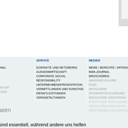
SERVICE
MEDIEN
ONAL
KONTAKTE UND NETZWERKE
NEWS / BERICHTE / ARTIKE
AUSSENWIRTSCHAFT
BWA-JOURNAL
CORPORATE SOCIAL
BROSCHÜREN
RESPONSIBILITY
IMAGEBROSCHÜRE
UNTERNEHMENSPRÄSENTATION
FAQS
NKFURT
VERMITTLUNGEN UND SONSTIGE
BROSCHÜRE
CHEN
DIENSTLEISTUNGEN
FACHKRÄFTESICHERUNG
VERANSTALTUNGEN
BROSCHÜRE INNOVATION -
KÜNSTLICHE INTELLIGENZ
BROSCHÜRE INNOVATION -
ngen
WERTTREIBER DER WIRTS
PUBLIKATIONEN
ies auf dieser Webseite, um Ihnen ein bestmögliches N
PRESSE
sind essentiell, während andere uns helfen
tere Informationen