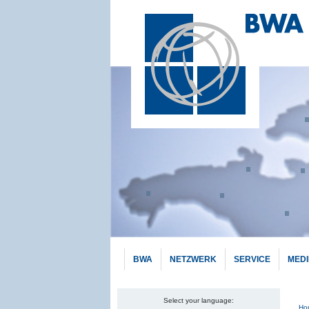
BWA
NETZWERK
SERVICE
MED
Select your language:
Pf
Ho