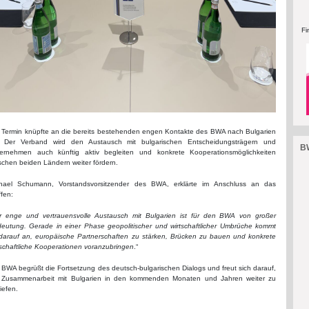
Fi
 Termin knüpfte an die bereits bestehenden engen Kontakte des BWA nach Bulgarien
 Der Verband wird den Austausch mit bulgarischen Entscheidungsträgern und
BW
ernehmen auch künftig aktiv begleiten und konkrete Kooperationsmöglichkeiten
schen beiden Ländern weiter fördern.
hael Schumann, Vorstandsvorsitzender des BWA, erklärte im Anschluss an das
ffen:
r enge und vertrauensvolle Austausch mit Bulgarien ist für den BWA von großer
eutung. Gerade in einer Phase geopolitischer und wirtschaftlicher Umbrüche kommt
darauf an, europäische Partnerschaften zu stärken, Brücken zu bauen und konkrete
tschaftliche Kooperationen voranzubringen
.“
 BWA begrüßt die Fortsetzung des deutsch-bulgarischen Dialogs und freut sich darauf,
 Zusammenarbeit mit Bulgarien in den kommenden Monaten und Jahren weiter zu
tiefen.