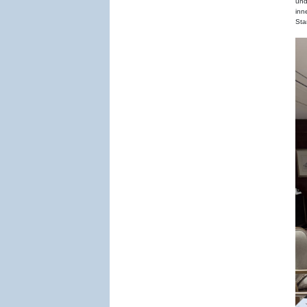
und
inn
Sta