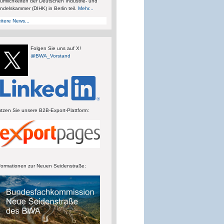
umlichkeiten der Deutschen Industrie- und
ndelskammer (DIHK) in Berlin teil.
Mehr...
itere News...
Folgen Sie uns auf X!
@BWA_Vorstand
tzen Sie unsere B2B-Export-Plattform:
formationen zur Neuen Seidenstraße: