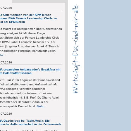
.07.2026
s Unternehmen von der KPM lernen
nnen: BWA Female Leadership Circle zu
st bei KPM Berlin
s macht ein Unternehmen über Generationen
nweg erfolgreich? Mit dieser Frage
schäftigte sich der Female Leadership Circle
s BWA Global Economic Network e.V. bei
iner jüngsten Ausgabe von Spark & Share in
r Königlichen Porzellan-Manufaktur Berlin.
hr...
.07.2026
A organisiert Ambassador's Breakfast mit
m Botschafter Ghanas
 21. Juli 2026 begrüßte der Bundesverband
r Wirtschaftsförderung und Außenwirtschaft
WA) geladene Vertreter deutscher
ternehmen und Institutionen zu einem
beitsfrühstück mit S.E. Prof. Dr. Ohene Adjei,
tschafter der Republik Ghana in der
ndesrepublik Deutschland.
Mehr...
.07.2026
A-Gastbeitrag bei Table.Media: Die
utsche Außenwirtschaft in der Zeitenwende