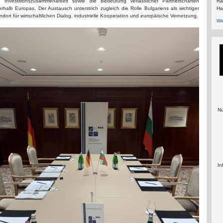
Rä
 Investitionszusammenarbeit sowie die Bedeutung verlässlicher Partnerschaften
Ha
erhalb Europas. Der Austausch unterstrich zugleich die Rolle Bulgariens als wichtiger
ndort für wirtschaftlichen Dialog, industrielle Kooperation und europäische Vernetzung.
We
Nu
In