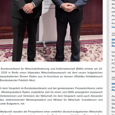
Au
de
Au
ei
Au
un
Ko
Me
13
BW
De
Bu
Un
Vo
e.
FC
zu
 Bundesverband für Wirtschaftsförderung und Außenwirtschaft (BWA) richtete am 18.
bu
 2026 in Berlin einen bilateralen Wirtschaftsaustausch mit dem neuen bulgarischen
isterpräsidenten Rumen Radev aus im Anschluss an dessen offiziellen Antrittsbesuch
29
 Bundeskanzler Friedrich Merz.
BW
un
h dem Gespräch im Bundeskanzleramt und der gemeinsamen Pressekonferenz nahm
Re
h Ministerpräsident Radev zusätzliche Zeit für einen vom BWA arrangierten Austausch
 Vertreterinnen und Vertretern der Wirtschaft. An dem Gespräch nahm auch Alexander
Au
lev, stellvertretender Ministerpräsident und Minister für Wirtschaft, Investitionen und
Do
strie Bulgariens, teil.
Gl
Bu
ho
Mittelpunkt standen die Perspektiven einer vertieften deutsch-bulgarischen Wirtschafts-