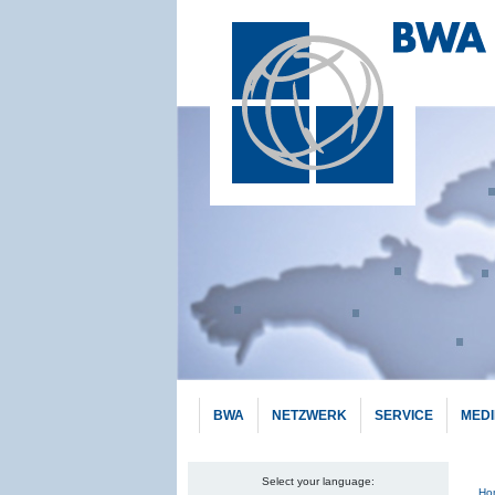
BWA
NETZWERK
SERVICE
MED
Select your language:
Pf
Ho