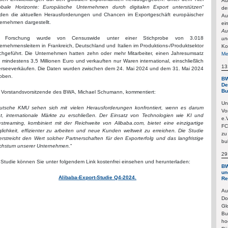
Au
obale Horizonte: Europäische Unternehmen durch digitalen Export unterstützen
“
de
den die aktuellen Herausforderungen und Chancen im Exportgeschäft europäischer
Au
ernehmen dargestellt.
ei
Au
e Forschung wurde von Censuswide unter einer Stichprobe von 3.018
un
ernehmensleitern in Frankreich, Deutschland und Italien im Produktions-/Produktsektor
Ko
chgeführt. Die Unternehmen hatten zehn oder mehr Mitarbeiter, einen Jahresumsatz
Me
 mindestens 3,5 Millionen Euro und verkauften nur Waren international, einschließlich
13
rseeverkäufen. Die Daten wurden zwischen dem 24. Mai 2024 und dem 31. Mai 2024
oben.
BW
De
Bu
 Vorstandsvorsitzende des BWA, Michael Schumann, kommentiert:
Un
utsche KMU sehen sich mit vielen Herausforderungen konfrontiert, wenn es darum
Vo
t, internationale Märkte zu erschließen. Der Einsatz von Technologien wie KI und
e.
estreaming, kombiniert mit der Reichweite von Alibaba.com, bietet eine einzigartige
FC
lichkeit, effizienter zu arbeiten und neue Kunden weltweit zu erreichen. Die Studie
zu
erstreicht den Wert solcher Partnerschaften für den Exporterfolg und das langfristige
bu
hstum unserer Unternehmen.
“
29
 Studie können Sie unter folgendem Link kostenfrei einsehen und herunterladen:
BW
un
Alibaba-Export-Studie Q4-2024.
Re
Au
Do
Gl
Bu
ho