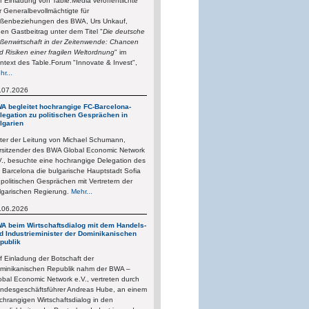
f Einladung von Table.Media veröffentlichte
r Generalbevollmächtigte für
ßenbeziehungen des BWA, Urs Unkauf,
nen Gastbeitrag unter dem Titel "
Die deutsche
ßenwirtschaft in der Zeitenwende: Chancen
d Risiken einer fragilen Weltordnung
" im
ntext des Table.Forum "Innovate & Invest",
hr...
.07.2026
A begleitet hochrangige FC-Barcelona-
legation zu politischen Gesprächen in
lgarien
ter der Leitung von Michael Schumann,
rsitzender des BWA Global Economic Network
V., besuchte eine hochrangige Delegation des
 Barcelona die bulgarische Hauptstadt Sofia
 politischen Gesprächen mit Vertretern der
lgarischen Regierung.
Mehr...
.06.2026
A beim Wirtschaftsdialog mit dem Handels-
d Industrieminister der Dominikanischen
publik
f Einladung der Botschaft der
minikanischen Republik nahm der BWA –
obal Economic Network e.V., vertreten durch
ndesgeschäftsführer Andreas Hube, an einem
chrangigen Wirtschaftsdialog in den