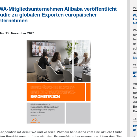
A-Mitgliedsunternehmen Alibaba veröffentlicht
29
udie zu globalen Exporten europäischer
Wa
kö
nternehmen
Ga
Wa
lin,
15. November 2024
hi
be
de
se
de
Me
21
BW
de
Am
fü
(B
Un
Ar
Bo
Bu
16
BW
de
Kooperation mit dem BWA und weiteren Partnern hat Alibaba.com eine aktuelle Studie
den Entwicklungen auf den globalen Exportmärkten herausgegeben. Unter dem Titel