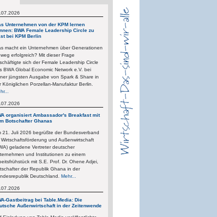
.07.2026
s Unternehmen von der KPM lernen
nnen: BWA Female Leadership Circle zu
st bei KPM Berlin
s macht ein Unternehmen über Generationen
nweg erfolgreich? Mit dieser Frage
schäftigte sich der Female Leadership Circle
s BWA Global Economic Network e.V. bei
iner jüngsten Ausgabe von Spark & Share in
r Königlichen Porzellan-Manufaktur Berlin.
hr...
.07.2026
A organisiert Ambassador's Breakfast mit
m Botschafter Ghanas
 21. Juli 2026 begrüßte der Bundesverband
r Wirtschaftsförderung und Außenwirtschaft
WA) geladene Vertreter deutscher
ternehmen und Institutionen zu einem
beitsfrühstück mit S.E. Prof. Dr. Ohene Adjei,
tschafter der Republik Ghana in der
ndesrepublik Deutschland.
Mehr...
.07.2026
A-Gastbeitrag bei Table.Media: Die
utsche Außenwirtschaft in der Zeitenwende