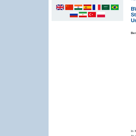
BW
St
U
Ber
In 
zu 