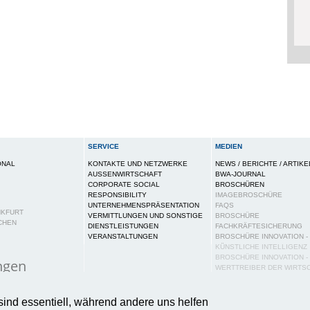
SERVICE
MEDIEN
ONAL
KONTAKTE UND NETZWERKE
NEWS / BERICHTE / ARTIKE
AUSSENWIRTSCHAFT
BWA-JOURNAL
CORPORATE SOCIAL
BROSCHÜREN
RESPONSIBILITY
IMAGEBROSCHÜRE
UNTERNEHMENSPRÄSENTATION
FAQS
NKFURT
VERMITTLUNGEN UND SONSTIGE
BROSCHÜRE
CHEN
DIENSTLEISTUNGEN
FACHKRÄFTESICHERUNG
VERANSTALTUNGEN
BROSCHÜRE INNOVATION -
KÜNSTLICHE INTELLIGENZ
BROSCHÜRE INNOVATION -
ngen
WERTTREIBER DER WIRTS
PUBLIKATIONEN
ies auf dieser Webseite, um Ihnen ein bestmögliches N
PRESSE
sind essentiell, während andere uns helfen
tere Informationen