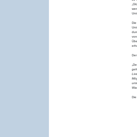
„
Gl
wer
Unt
Di
Unt
dur
von
Übe
erh
Der
„
De
geh
Liv
Mög
unt
Wac
Die