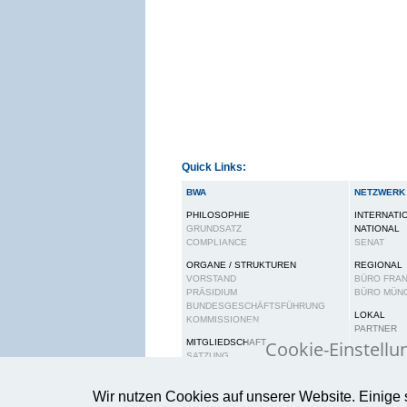
Quick Links:
BWA
NETZWERK
PHILOSOPHIE
INTERNATI
GRUNDSATZ
NATIONAL
COMPLIANCE
SENAT
ORGANE / STRUKTUREN
REGIONAL
VORSTAND
BÜRO FRA
PRÄSIDIUM
BÜRO MÜN
BUNDESGESCHÄFTSFÜHRUNG
LOKAL
KOMMISSIONEN
PARTNER
Cookie-Einstellu
MITGLIEDSCHAFT
SATZUNG
BEITRAGSORDNUNG
Wir verwenden Cook
RECHTE UND PFLICHTEN
Wir nutzen Cookies auf unserer Website. Einige 
gewährleisten.
Wei
KARRIERE