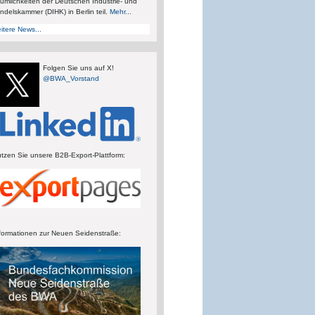
umlichkeiten der Deutschen Industrie- und
ndelskammer (DIHK) in Berlin teil.
Mehr...
itere News...
Folgen Sie uns auf X!
@BWA_Vorstand
tzen Sie unsere B2B-Export-Plattform:
formationen zur Neuen Seidenstraße: