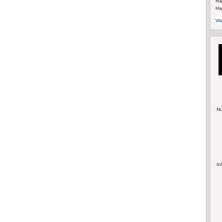
Rä
Ha
We
Nu
In