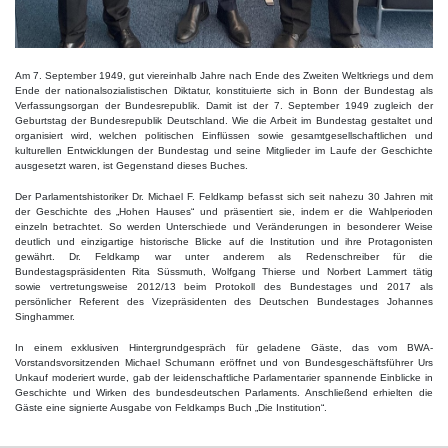
Am 7. September 1949, gut viereinhalb Jahre nach Ende des Zweiten Weltkriegs und dem
Ende der nationalsozialistischen Diktatur, konstituierte sich in Bonn der Bundestag als
Verfassungsorgan der Bundesrepublik. Damit ist der 7. September 1949 zugleich der
Geburtstag der Bundesrepublik Deutschland. Wie die Arbeit im Bundestag gestaltet und
organisiert wird, welchen politischen Einflüssen sowie gesamtgesellschaftlichen und
kulturellen Entwicklungen der Bundestag und seine Mitglieder im Laufe der Geschichte
ausgesetzt waren, ist Gegenstand dieses Buches.
Der Parlamentshistoriker Dr. Michael F. Feldkamp befasst sich seit nahezu 30 Jahren mit
der Geschichte des „Hohen Hauses“ und präsentiert sie, indem er die Wahlperioden
einzeln betrachtet. So werden Unterschiede und Veränderungen in besonderer Weise
deutlich und einzigartige historische Blicke auf die Institution und ihre Protagonisten
gewährt. Dr. Feldkamp war unter anderem als Redenschreiber für die
Bundestagspräsidenten Rita Süssmuth, Wolfgang Thierse und Norbert Lammert tätig
sowie vertretungsweise 2012/13 beim Protokoll des Bundestages und 2017 als
persönlicher Referent des Vizepräsidenten des Deutschen Bundestages Johannes
Singhammer.
In einem exklusiven Hintergrundgespräch für geladene Gäste, das vom BWA-
Vorstandsvorsitzenden Michael Schumann eröffnet und von Bundesgeschäftsführer Urs
Unkauf moderiert wurde, gab der leidenschaftliche Parlamentarier spannende Einblicke in
Geschichte und Wirken des bundesdeutschen Parlaments. Anschließend erhielten die
Gäste eine signierte Ausgabe von Feldkamps Buch „Die Institution“.