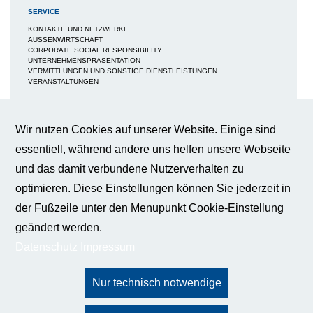
SERVICE
KONTAKTE UND NETZWERKE
AUSSENWIRTSCHAFT
CORPORATE SOCIAL RESPONSIBILITY
UNTERNEHMENSPRÄSENTATION
VERMITTLUNGEN UND SONSTIGE DIENSTLEISTUNGEN
VERANSTALTUNGEN
MEDIEN
NEWS / BERICHTE / ARTIKEL
Wir nutzen Cookies auf unserer Website. Einige sind
BWA-JOURNAL
Cookie-Einstellungen
essentiell, während andere uns helfen unsere Webseite
BROSCHÜREN
IMAGEBROSCHÜRE
und das damit verbundene Nutzerverhalten zu
FAQS
Wir verwenden Cookies auf dieser
BROSCHÜRE FACHKRÄFTESICHERUNG
Webseite, um Ihnen ein bestmögliches
optimieren. Diese Einstellungen können Sie jederzeit in
BROSCHÜRE INNOVATION - KÜNSTLICHE INTELLIGENZ
Nutzungserlebnis zu gewährleisten.
BROSCHÜRE INNOVATION - WERTTREIBER DER WIRTSCHAFT
der Fußzeile unter den Menupunkt Cookie-Einstellung
Weitere Informationen
PUBLIKATIONEN
geändert werden.
PRESSE
Datenschutz
Impressum
Essentiell
KONTAKT
BUNDESGESCHÄFTSSTELLE
Diese Cookies sind für die
DATENSCHUTZ
Funktionalität unserer Website
IMPRESSUM
erforderlich und können nicht