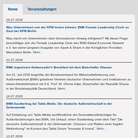
News
Veranstaltungen
29.07.2026
Was Unternehmen von der KPM lernen können: BWA Female Leadership Circle zu
Gast bei KPM Berlin
Was macht ein Unternehmen über Generationen hinweg erfolgreich? Mit dieser Frage
beschäftigte sich der Female Leadership Circle des BWA Global Economic Network
e.V. bei seiner jüngsten Ausgabe von Spark & Share in der Königlichen Porzellan-
Manufaktur Berlin.
Mehr...
21.07.2026
BWA organisiert Ambassador's Breakfast mit dem Botschafter Ghanas
Am 21. Juli 2026 begrüßte der Bundesverband für Wirtschaftsförderung und
Außenwirtschaft (BWA) geladene Vertreter deutscher Unternehmen und Institutionen zu
einem Arbeitsfrühstück mit S.E. Prof. Dr. Ohene Adjei, Botschafter der Republik Ghana
in der Bundesrepublik Deutschland.
Mehr...
16.07.2026
BWA-Gastbeitrag bei Table.Media: Die deutsche Außenwirtschaft in der
Zeitenwende
Auf Einladung von Table.Media veröffentlichte der Generalbevollmächtigte für
Außenbeziehungen des BWA, Urs Unkauf, einen Gastbeitrag unter dem Titel "
Die
deutsche Außenwirtschaft in der Zeitenwende: Chancen und Risiken einer fragilen
Weltordnung
" im Kontext des Table.Forum "Innovate & Invest",
Mehr...
13.07.2026