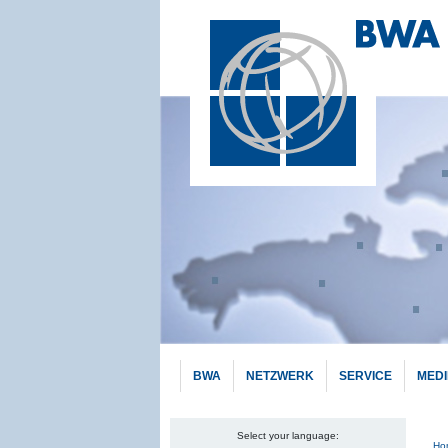
BWA
NETZWERK
SERVICE
MED
Select your language:
Pf
Ho