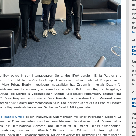
Au
de
Au
ei
Au
un
Ko
Me
13
BW
De
Bu
Un
Vo
e.
FC
o Bey wurde in den internationalen Senat des BWA berufen. Er ist Partner und
zu
ector Private Markets & Asia bei 8 Impact, wo er sich auf internationale Kooperationen
bu
 Micro Private Equity Investitionen spezialisiert hat. Zudem lehrt er als Dozent für
estitionen und Finanzierung an einer Hochschule in Köln. Timo Bey hat langjährige
29
ahrung als Mentor in verschiedenen Startup-Accelerator-Programmen, darunter das
 Raise Program. Zuvor war er Vice President of Investment und Prokurist eines
BW
un
act Venture Capital-Unternehmens in Köln. Darüber hinaus hat er als Head of Finance
Re
ontrolling sowie als Investment Banker im Bereich M&A gearbeitet.
Au
e
8 Impact GmbH
ist ein innovatives Unternehmen mit einer zweifachen Mission: Es
Do
dert die Zusammenarbeit zwischen verschiedenen Kontinenten und Kulturen aktiv.
Gl
ch die International Services Unit unterstützt 8 Impact Regierungsbehörden,
Bu
ernehmen, Investoren, Wirtschaftsförderer und Talente bei ihren globalen
ho
trebungen und Expansionsplänen. Mit einem weltweiten Netzwerk und strategischen