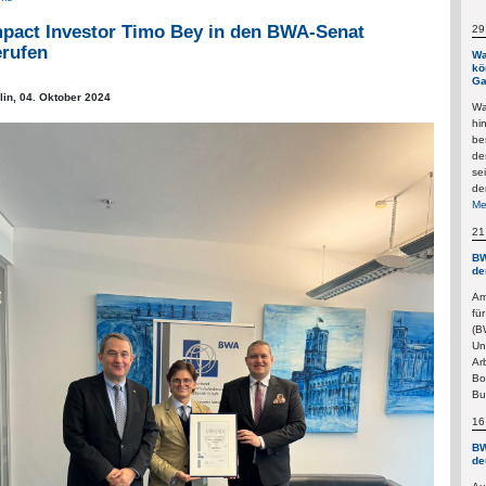
mpact Investor Timo Bey in den BWA-Senat
29
erufen
Wa
kö
Ga
lin,
04. Oktober 2024
Wa
hi
be
de
se
de
Me
21
BW
de
Am
fü
(B
Un
Ar
Bo
Bu
16
BW
de