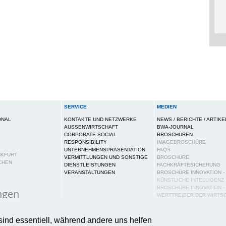
SERVICE
MEDIEN
ONAL
KONTAKTE UND NETZWERKE
NEWS / BERICHTE / ARTIKE
AUSSENWIRTSCHAFT
BWA-JOURNAL
CORPORATE SOCIAL
BROSCHÜREN
RESPONSIBILITY
IMAGEBROSCHÜRE
UNTERNEHMENSPRÄSENTATION
FAQS
NKFURT
VERMITTLUNGEN UND SONSTIGE
BROSCHÜRE
CHEN
DIENSTLEISTUNGEN
FACHKRÄFTESICHERUNG
VERANSTALTUNGEN
BROSCHÜRE INNOVATION -
KÜNSTLICHE INTELLIGENZ
BROSCHÜRE INNOVATION -
ngen
WERTTREIBER DER WIRTS
PUBLIKATIONEN
ies auf dieser Webseite, um Ihnen ein bestmögliches N
PRESSE
sind essentiell, während andere uns helfen
tere Informationen