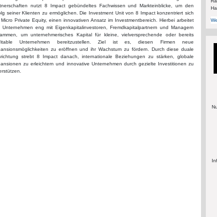
Rä
tnerschaften nutzt 8 Impact gebündeltes Fachwissen und Markteinblicke, um den
Ha
olg seiner Klienten zu ermöglichen. Die Investment Unit von 8 Impact konzentriert sich
We
 Micro Private Equity, einen innovativen Ansatz im Investmentbereich. Hierbei arbeitet
 Unternehmen eng mit Eigenkapitalinvestoren, Fremdkapitalpartnern und Managern
ammen, um unternehmerisches Kapital für kleine, vielversprechende oder bereits
ofitable Unternehmen bereitzustellen. Ziel ist es, diesen Firmen neue
ansionsmöglichkeiten zu eröffnen und ihr Wachstum zu fördern. Durch diese duale
richtung strebt 8 Impact danach, internationale Beziehungen zu stärken, globale
ansionen zu erleichtern und innovative Unternehmen durch gezielte Investitionen zu
erstützen.
Nu
In