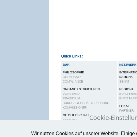
Quick Links:
BWA
NETZWERK
PHILOSOPHIE
INTERNATI
GRUNDSATZ
NATIONAL
COMPLIANCE
SENAT
ORGANE / STRUKTUREN
REGIONAL
VORSTAND
BÜRO FRA
PRÄSIDIUM
BÜRO MÜN
BUNDESGESCHÄFTSFÜHRUNG
LOKAL
KOMMISSIONEN
PARTNER
Cookie-Einstellu
MITGLIEDSCHAFT
SATZUNG
BEITRAGSORDNUNG
Wir verwenden Cook
RECHTE UND PFLICHTEN
Wir nutzen Cookies auf unserer Website. Einige 
gewährleisten.
Wei
KARRIERE