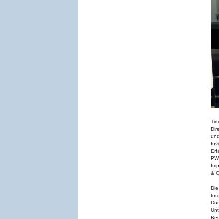
Tim
Dir
und
Inv
Erf
PWC
Imp
& C
Di
för
Dur
Unt
Bes