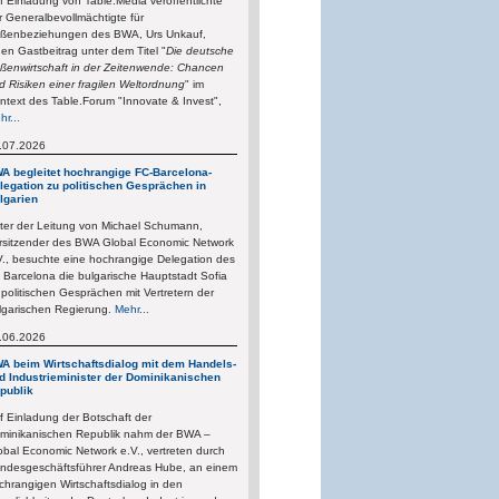
f Einladung von Table.Media veröffentlichte
r Generalbevollmächtigte für
ßenbeziehungen des BWA, Urs Unkauf,
nen Gastbeitrag unter dem Titel "
Die deutsche
ßenwirtschaft in der Zeitenwende: Chancen
d Risiken einer fragilen Weltordnung
" im
ntext des Table.Forum "Innovate & Invest",
hr...
.07.2026
A begleitet hochrangige FC-Barcelona-
legation zu politischen Gesprächen in
lgarien
ter der Leitung von Michael Schumann,
rsitzender des BWA Global Economic Network
V., besuchte eine hochrangige Delegation des
 Barcelona die bulgarische Hauptstadt Sofia
 politischen Gesprächen mit Vertretern der
lgarischen Regierung.
Mehr...
.06.2026
A beim Wirtschaftsdialog mit dem Handels-
d Industrieminister der Dominikanischen
publik
f Einladung der Botschaft der
minikanischen Republik nahm der BWA –
obal Economic Network e.V., vertreten durch
ndesgeschäftsführer Andreas Hube, an einem
chrangigen Wirtschaftsdialog in den