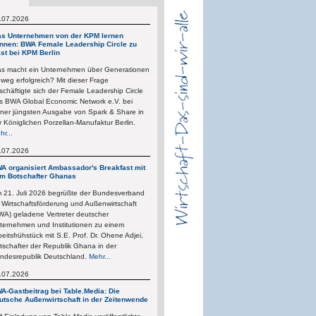
.07.2026
s Unternehmen von der KPM lernen
nnen: BWA Female Leadership Circle zu
st bei KPM Berlin
s macht ein Unternehmen über Generationen
nweg erfolgreich? Mit dieser Frage
schäftigte sich der Female Leadership Circle
s BWA Global Economic Network e.V. bei
iner jüngsten Ausgabe von Spark & Share in
r Königlichen Porzellan-Manufaktur Berlin.
hr...
.07.2026
A organisiert Ambassador's Breakfast mit
m Botschafter Ghanas
 21. Juli 2026 begrüßte der Bundesverband
r Wirtschaftsförderung und Außenwirtschaft
WA) geladene Vertreter deutscher
ternehmen und Institutionen zu einem
beitsfrühstück mit S.E. Prof. Dr. Ohene Adjei,
tschafter der Republik Ghana in der
ndesrepublik Deutschland.
Mehr...
.07.2026
A-Gastbeitrag bei Table.Media: Die
utsche Außenwirtschaft in der Zeitenwende