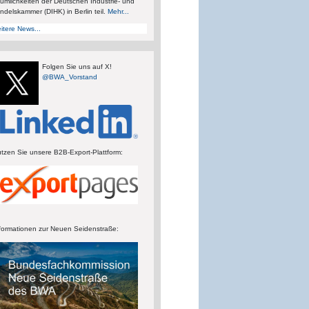
umlichkeiten der Deutschen Industrie- und
ndelskammer (DIHK) in Berlin teil.
Mehr...
itere News...
Folgen Sie uns auf X!
@BWA_Vorstand
tzen Sie unsere B2B-Export-Plattform:
formationen zur Neuen Seidenstraße: