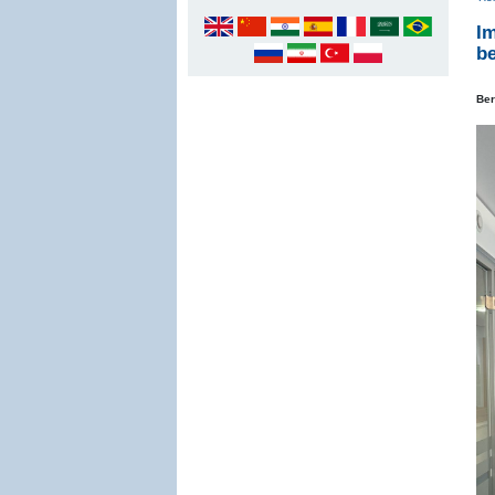
I
b
Ber