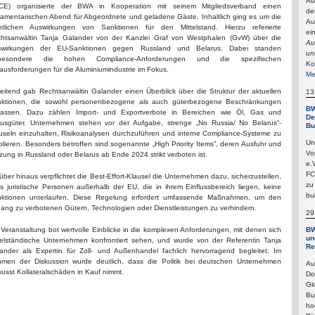
Au
CE) organisierte der BWA in Kooperation mit seinem Mitgliedsverband einen
de
lamentarischen Abend für Abgeordnete und geladene Gäste. Inhaltlich ging es um die
Au
htlichen Auswirkungen von Sanktionen für den Mittelstand. Hierzu referierte
ei
htsanwältin Tanja Galander von der Kanzlei Graf von Westphalen (GvW) über die
Au
swirkungen der EU-Sanktionen gegen Russland und Belarus. Dabei standen
un
sbesondere die hohen Compliance-Anforderungen und die spezifischen
Ko
ausforderungen für die Aluminiumindustrie im Fokus.
Me
leitend gab Rechtsanwältin Galander einen Überblick über die Struktur der aktuellen
13
ktionen, die sowohl personenbezogene als auch güterbezogene Beschränkungen
BW
assen. Dazu zählen Import- und Exportverbote in Bereichen wie Öl, Gas und
De
usgüter. Unternehmen stehen vor der Aufgabe, strenge „No Russia/ No Belarus“-
Bu
useln einzuhalten, Risikoanalysen durchzuführen und interne Compliance-Systeme zu
Un
blieren. Besonders betroffen sind sogenannte „High Priority Items“, deren Ausfuhr und
Vo
zung in Russland oder Belarus ab Ende 2024 strikt verboten ist.
e.
FC
über hinaus verpflichtet die Best-Effort-Klausel die Unternehmen dazu, sicherzustellen,
zu
s juristische Personen außerhalb der EU, die in ihrem Einflussbereich liegen, keine
bu
ktionen unterlaufen. Diese Regelung erfordert umfassende Maßnahmen, um den
ang zu verbotenen Gütern, Technologien oder Dienstleistungen zu verhindern.
29
 Veranstaltung bot wertvolle Einblicke in die komplexen Anforderungen, mit denen sich
BW
un
telständische Unternehmen konfrontiert sehen, und wurde von der Referentin Tanja
Re
ander als Expertin für Zoll- und Außenhandel fachlich hervorragend begleitet. Im
men der Diskussion wurde deutlich, dass die Politik bei deutschen Unternehmen
Au
usst Kollateralschäden in Kauf nimmt.
Do
Gl
Bu
ho