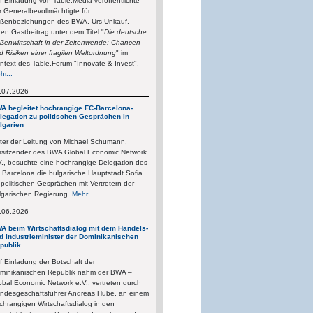
f Einladung von Table.Media veröffentlichte
r Generalbevollmächtigte für
ßenbeziehungen des BWA, Urs Unkauf,
nen Gastbeitrag unter dem Titel "
Die deutsche
ßenwirtschaft in der Zeitenwende: Chancen
d Risiken einer fragilen Weltordnung
" im
ntext des Table.Forum "Innovate & Invest",
hr...
.07.2026
A begleitet hochrangige FC-Barcelona-
legation zu politischen Gesprächen in
lgarien
ter der Leitung von Michael Schumann,
rsitzender des BWA Global Economic Network
V., besuchte eine hochrangige Delegation des
 Barcelona die bulgarische Hauptstadt Sofia
 politischen Gesprächen mit Vertretern der
lgarischen Regierung.
Mehr...
.06.2026
A beim Wirtschaftsdialog mit dem Handels-
d Industrieminister der Dominikanischen
publik
f Einladung der Botschaft der
minikanischen Republik nahm der BWA –
obal Economic Network e.V., vertreten durch
ndesgeschäftsführer Andreas Hube, an einem
chrangigen Wirtschaftsdialog in den