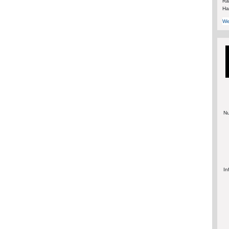
Rä
Ha
We
Nu
In