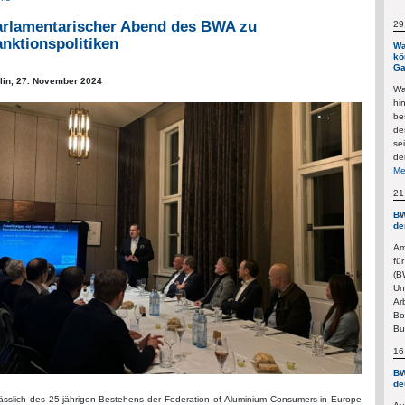
arlamentarischer Abend des BWA zu
29
nktionspolitiken
Wa
kö
Ga
lin,
27. November 2024
Wa
hi
be
de
se
de
Me
21
BW
de
Am
fü
(B
Un
Ar
Bo
Bu
16
BW
de
ässlich des 25-jährigen Bestehens der Federation of Aluminium Consumers in Europe