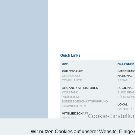
Quick Links:
BWA
NETZWERK
PHILOSOPHIE
INTERNATI
GRUNDSATZ
NATIONAL
COMPLIANCE
SENAT
ORGANE / STRUKTUREN
REGIONAL
VORSTAND
BÜRO FRA
PRÄSIDIUM
BÜRO MÜN
BUNDESGESCHÄFTSFÜHRUNG
LOKAL
KOMMISSIONEN
PARTNER
Cookie-Einstellu
MITGLIEDSCHAFT
SATZUNG
BEITRAGSORDNUNG
Wir verwenden Cook
RECHTE UND PFLICHTEN
Wir nutzen Cookies auf unserer Website. Einige 
gewährleisten.
Wei
KARRIERE