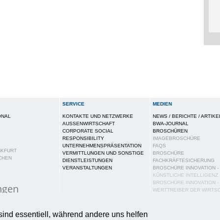
SERVICE
MEDIEN
ONAL
KONTAKTE UND NETZWERKE
NEWS / BERICHTE / ARTIKE
AUSSENWIRTSCHAFT
BWA-JOURNAL
CORPORATE SOCIAL
BROSCHÜREN
RESPONSIBILITY
IMAGEBROSCHÜRE
UNTERNEHMENSPRÄSENTATION
FAQS
NKFURT
VERMITTLUNGEN UND SONSTIGE
BROSCHÜRE
CHEN
DIENSTLEISTUNGEN
FACHKRÄFTESICHERUNG
VERANSTALTUNGEN
BROSCHÜRE INNOVATION -
KÜNSTLICHE INTELLIGENZ
BROSCHÜRE INNOVATION -
ngen
WERTTREIBER DER WIRTS
PUBLIKATIONEN
ies auf dieser Webseite, um Ihnen ein bestmögliches N
PRESSE
sind essentiell, während andere uns helfen
tere Informationen