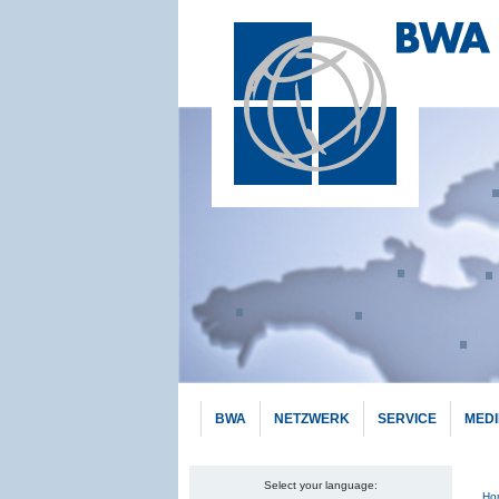
BWA
NETZWERK
SERVICE
MED
Select your language:
Pf
Ho