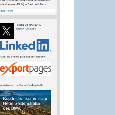
umlichkeiten der Deutschen Industrie- und
ndelskammer (DIHK) in Berlin teil.
Mehr...
itere News...
Folgen Sie uns auf X!
@BWA_Vorstand
tzen Sie unsere B2B-Export-Plattform:
formationen zur Neuen Seidenstraße: