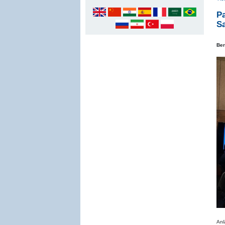
P
Sa
Ber
Anl