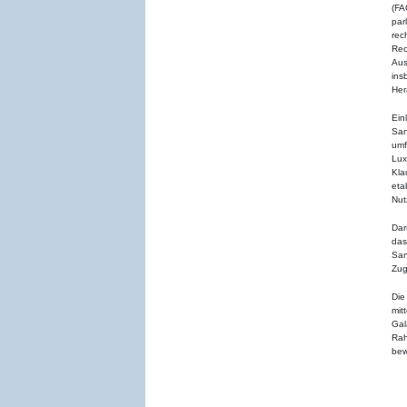
(FA
par
rec
Rec
Au
in
Her
Ein
San
umf
Lux
Kla
eta
Nut
Dar
das
San
Zug
Die
mit
Gal
Rah
bew