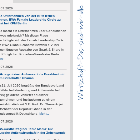
.07.2026
s Unternehmen von der KPM lernen
nnen: BWA Female Leadership Circle zu
st bei KPM Berlin
s macht ein Unternehmen über Generationen
nweg erfolgreich? Mit dieser Frage
schäftigte sich der Female Leadership Circle
s BWA Global Economic Network e.V. bei
iner jüngsten Ausgabe von Spark & Share in
r Königlichen Porzellan-Manufaktur Berlin.
hr...
.07.2026
A organisiert Ambassador's Breakfast mit
m Botschafter Ghanas
 21. Juli 2026 begrüßte der Bundesverband
r Wirtschaftsförderung und Außenwirtschaft
WA) geladene Vertreter deutscher
ternehmen und Institutionen zu einem
beitsfrühstück mit S.E. Prof. Dr. Ohene Adjei,
tschafter der Republik Ghana in der
ndesrepublik Deutschland.
Mehr...
.07.2026
A-Gastbeitrag bei Table.Media: Die
utsche Außenwirtschaft in der Zeitenwende