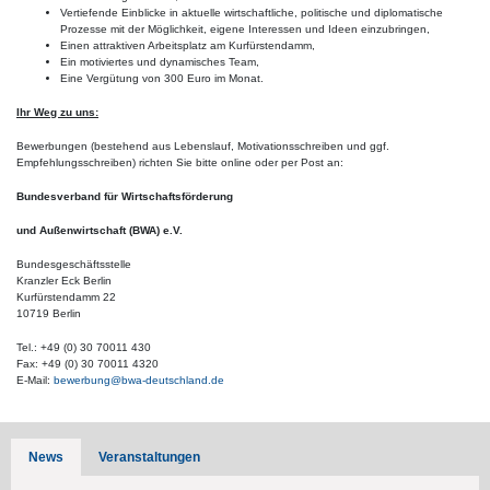
Vertiefende Einblicke in aktuelle wirtschaftliche, politische und diplomatische
Prozesse mit der Möglichkeit, eigene Interessen und Ideen einzubringen,
Einen attraktiven Arbeitsplatz am Kurfürstendamm,
Ein motiviertes und dynamisches Team,
Eine Vergütung von 300 Euro im Monat.
Ihr Weg zu uns:
Bewerbungen (bestehend aus Lebenslauf, Motivationsschreiben und ggf.
Empfehlungsschreiben) richten Sie bitte online oder per Post an:
Bundesverband für Wirtschaftsförderung
und Außenwirtschaft (BWA) e.V.
Bundesgeschäftsstelle
Kranzler Eck Berlin
Kurfürstendamm 22
10719 Berlin
Tel.: +49 (0) 30 70011 430
Fax: +49 (0) 30 70011 4320
E-Mail:
bewerbung@bwa-deutschland.de
News
Veranstaltungen