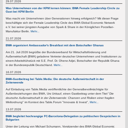
29.07.2026
Was Unternehmen von der KPM lernen können: BWA Female Leadership Circle zu
Gast bei KPM Berlin
Was macht ein Unternehmen über Generationen hinweg erfolgreich? Mit dieser Frage
beschäftigte sich der Female Leadership Circle des BWA Global Economic Network
e.V. bei seiner jüngsten Ausgabe von Spark & Share in der Königlichen Porzellan-
Manufaktur Berlin.
Mehr...
21.07.2026
BWA organisiert Ambassador's Breakfast mit dem Botschafter Ghanas
Am 21. Juli 2026 begrüßte der Bundesverband für Wirtschaftsförderung und
Außenwirtschaft (BWA) geladene Vertreter deutscher Unternehmen und Institutionen zu
einem Arbeitsfrühstück mit S.E. Prof. Dr. Ohene Adjei, Botschafter der Republik Ghana
in der Bundesrepublik Deutschland.
Mehr...
16.07.2026
BWA-Gastbeitrag bei Table.Media: Die deutsche Außenwirtschaft in der
Zeitenwende
Auf Einladung von Table.Media veröffentlichte der Generalbevollmächtigte für
Außenbeziehungen des BWA, Urs Unkauf, einen Gastbeitrag unter dem Titel "
Die
deutsche Außenwirtschaft in der Zeitenwende: Chancen und Risiken einer fragilen
Weltordnung
" im Kontext des Table.Forum "Innovate & Invest",
Mehr...
13.07.2026
BWA begleitet hochrangige FC-Barcelona-Delegation zu politischen Gesprächen in
Bulgarien
Unter der Leitung von Michael Schumann, Vorsitzender des BWA Global Economic