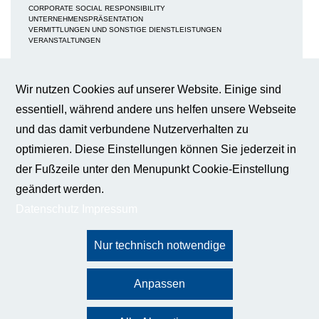
CORPORATE SOCIAL RESPONSIBILITY
UNTERNEHMENSPRÄSENTATION
VERMITTLUNGEN UND SONSTIGE DIENSTLEISTUNGEN
VERANSTALTUNGEN
MEDIEN
NEWS / BERICHTE / ARTIKEL
Wir nutzen Cookies auf unserer Website. Einige sind
BWA-JOURNAL
essentiell, während andere uns helfen unsere Webseite
BROSCHÜREN
IMAGEBROSCHÜRE
Cookie-Einstellungen
und das damit verbundene Nutzerverhalten zu
FAQS
BROSCHÜRE FACHKRÄFTESICHERUNG
optimieren. Diese Einstellungen können Sie jederzeit in
BROSCHÜRE INNOVATION - KÜNSTLICHE INTELLIGENZ
Wir verwenden Cookies auf dieser
BROSCHÜRE INNOVATION - WERTTREIBER DER WIRTSCHAFT
Webseite, um Ihnen ein bestmögliches
der Fußzeile unter den Menupunkt Cookie-Einstellung
Nutzungserlebnis zu gewährleisten.
PUBLIKATIONEN
geändert werden.
Weitere Informationen
PRESSE
Datenschutz
Impressum
KONTAKT
Essentiell
BUNDESGESCHÄFTSSTELLE
DATENSCHUTZ
IMPRESSUM
Diese Cookies sind für die
Funktionalität unserer Website
erforderlich und können nicht
deaktiviert werden (z.B. Session-
Cookies).
© 2024 Bundesverband für Wirtschaftsförderung und Außenwirtschaft Global Economic