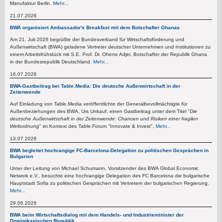
Manufaktur Berlin.
Mehr...
21.07.2026
BWA organisiert Ambassador's Breakfast mit dem Botschafter Ghanas
Am 21. Juli 2026 begrüßte der Bundesverband für Wirtschaftsförderung und
Außenwirtschaft (BWA) geladene Vertreter deutscher Unternehmen und Institutionen zu
einem Arbeitsfrühstück mit S.E. Prof. Dr. Ohene Adjei, Botschafter der Republik Ghana
in der Bundesrepublik Deutschland.
Mehr...
16.07.2026
BWA-Gastbeitrag bei Table.Media: Die deutsche Außenwirtschaft in der
Zeitenwende
Auf Einladung von Table.Media veröffentlichte der Generalbevollmächtigte für
Außenbeziehungen des BWA, Urs Unkauf, einen Gastbeitrag unter dem Titel "
Die
deutsche Außenwirtschaft in der Zeitenwende: Chancen und Risiken einer fragilen
Weltordnung
" im Kontext des Table.Forum "Innovate & Invest",
Mehr...
13.07.2026
BWA begleitet hochrangige FC-Barcelona-Delegation zu politischen Gesprächen in
Bulgarien
Unter der Leitung von Michael Schumann, Vorsitzender des BWA Global Economic
Network e.V., besuchte eine hochrangige Delegation des FC Barcelona die bulgarische
Hauptstadt Sofia zu politischen Gesprächen mit Vertretern der bulgarischen Regierung.
Mehr...
29.06.2026
BWA beim Wirtschaftsdialog mit dem Handels- und Industrieminister der
Dominikanischen Republik