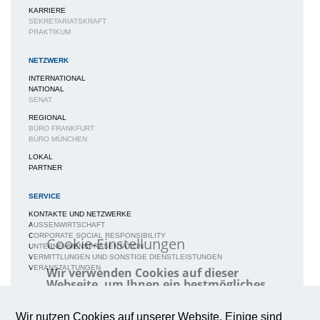
KARRIERE
SEKRETARIATSKRAFT
PRAKTIKUM
NETZWERK
INTERNATIONAL
NATIONAL
SENAT
REGIONAL
BÜRO FRANKFURT
BÜRO MÜNCHEN
LOKAL
PARTNER
SERVICE
KONTAKTE UND NETZWERKE
AUSSENWIRTSCHAFT
CORPORATE SOCIAL RESPONSIBILITY
Cookie-Einstellungen
UNTERNEHMENSPRÄSENTATION
VERMITTLUNGEN UND SONSTIGE DIENSTLEISTUNGEN
VERANSTALTUNGEN
Wir verwenden Cookies auf dieser
Webseite, um Ihnen ein bestmögliches
Nutzungserlebnis zu gewährleisten.
MEDIEN
Weitere Informationen
NEWS / BERICHTE / ARTIKEL
Wir nutzen Cookies auf unserer Website. Einige sind