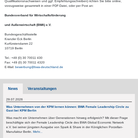
Qualifikationsnachweisen und ggf. Empfehlungsschreiben) richten Sie bitte online,
vorzugsweise gesammelt in einer PDF-Datei, oder per Post an:
Bundesverband für Wirtschaftsförderung
und Außenwirtschaft (BWA) e.V.
Bundesgeschäftsstelle
Kranzler Eck Berlin
Kurfürstendamm 22
10719 Berlin
Tel.: +49 (0) 30 70011 430
Fax: +49 (0) 30 70011 4320
E-Mail:
bewerbung@bwa-deutschland.de
News
Veranstaltungen
29.07.2026
Was Unternehmen von der KPM lernen können: BWA Female Leadership Circle zu
Gast bei KPM Berlin
Was macht ein Unternehmen über Generationen hinweg erfolgreich? Mit dieser Frage
beschäftigte sich der Female Leadership Circle des BWA Global Economic Network
e.V. bei seiner jüngsten Ausgabe von Spark & Share in der Königlichen Porzellan-
Manufaktur Berlin.
Mehr...