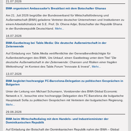
21.07.2026
BWA organisiert Ambassador's Breakfast mit dem Botschafter Ghanas
Am 21. Juli 2026 begrüßte der Bundesverband für Wirtschaftsförderung und
Außenwirtschaft (BWA) geladene Vertreter deutscher Unternehmen und Institutionen zu
einem Arbeitsfrühstück mit S.E. Prof. Dr. Ohene Adjei, Botschafter der Republik Ghana
in der Bundesrepublik Deutschland.
Mehr...
16.07.2026
BWA-Gastbeitrag bei Table.Media: Die deutsche Außenwirtschaft in der
Zeitenwende
Auf Einladung von Table.Media veröffentlichte der Generalbevollmächtigte für
Außenbeziehungen des BWA, Urs Unkauf, einen Gastbeitrag unter dem Titel "
Die
deutsche Außenwirtschaft in der Zeitenwende: Chancen und Risiken einer fragilen
Weltordnung
" im Kontext des Table.Forum "Innovate & Invest",
Mehr...
13.07.2026
BWA begleitet hochrangige FC-Barcelona-Delegation zu politischen Gesprächen in
Bulgarien
Unter der Leitung von Michael Schumann, Vorsitzender des BWA Global Economic
Network e.V., besuchte eine hochrangige Delegation des FC Barcelona die bulgarische
Hauptstadt Sofia zu politischen Gesprächen mit Vertretern der bulgarischen Regierung.
Mehr...
29.06.2026
BWA beim Wirtschaftsdialog mit dem Handels- und Industrieminister der
Dominikanischen Republik
Auf Einladung der Botschaft der Dominikanischen Republik nahm der BWA – Global