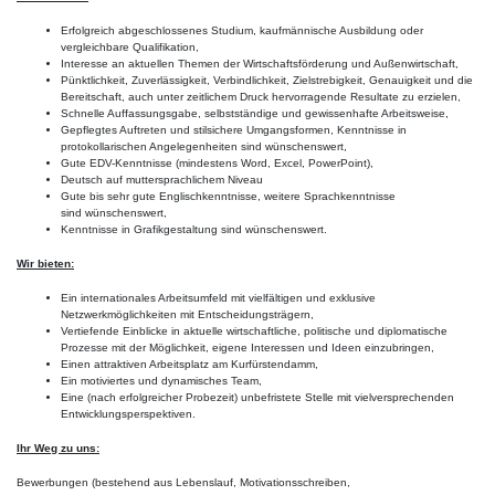
Erfolgreich abgeschlossenes Studium, kaufmännische Ausbildung oder
vergleichbare Qualifikation,
Interesse an aktuellen Themen der Wirtschaftsförderung und Außenwirtschaft,
Pünktlichkeit, Zuverlässigkeit, Verbindlichkeit, Zielstrebigkeit, Genauigkeit und die
Bereitschaft, auch unter zeitlichem Druck hervorragende Resultate zu erzielen,
Schnelle Auffassungsgabe, selbstständige und gewissenhafte Arbeitsweise,
Gepflegtes Auftreten und stilsichere Umgangsformen, Kenntnisse in
protokollarischen Angelegenheiten sind wünschenswert,
Gute EDV-Kenntnisse (mindestens Word, Excel, PowerPoint),
Deutsch auf muttersprachlichem Niveau
Gute bis sehr gute Englischkenntnisse, weitere Sprachkenntnisse
sind wünschenswert,
Kenntnisse in Grafikgestaltung sind wünschenswert.
Wir bieten:
Ein internationales Arbeitsumfeld mit vielfältigen und exklusive
Netzwerkmöglichkeiten mit Entscheidungsträgern,
Vertiefende Einblicke in aktuelle wirtschaftliche, politische und diplomatische
Prozesse mit der Möglichkeit, eigene Interessen und Ideen einzubringen,
Einen attraktiven Arbeitsplatz am Kurfürstendamm,
Ein motiviertes und dynamisches Team,
Eine (nach erfolgreicher Probezeit) unbefristete Stelle mit vielversprechenden
Entwicklungsperspektiven.
Ihr Weg zu uns:
Bewerbungen (bestehend aus Lebenslauf, Motivationsschreiben,