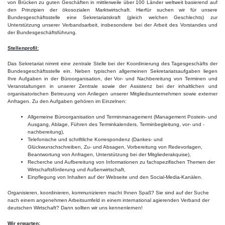
von Brücken zu guten Geschäften in mittlerweile über 100 Länder weltweit basierend auf
den Prinzipien der ökosozialen Marktwirtschaft. Hierfür suchen wir für unsere
Bundesgeschäftsstelle eine Sekretariatskraft (gleich welchen Geschlechts) zur
Unterstützung unserer Verbandsarbeit, insbesondere bei der Arbeit des Vorstandes und
der Bundesgeschäftsführung.
Stellenprofil:
Das Sekretariat nimmt eine zentrale Stelle bei der Koordinierung des Tagesgeschäfts der
Bundesgeschäftsstelle ein. Neben typischen allgemeinen Sekretariatsaufgaben liegen
Ihre Aufgaben in der Büroorganisation, der Vor- und Nachbereitung von Terminen und
Veranstaltungen in unserer Zentrale sowie der Assistenz bei der inhaltlichen und
organisatorischen Betreuung von Anliegen unserer Mitgliedsunternehmen sowie externer
Anfragen. Zu den Aufgaben gehören im Einzelnen:
Allgemeine Büroorganisation und Terminmanagement (Management Postein- und
Ausgang, Ablage, Führen des Terminkalenders, Terminbegleitung, vor- und -
nachbereitung),
Telefonische und schriftliche Korrespondenz (Dankes- und
Glückwunschschreiben, Zu- und Absagen, Vorbereitung von Redevorlagen,
Beantwortung von Anfragen, Unterstützung bei der Mitgliederakquise),
Recherche und Aufbereitung von Informationen zu fachspezifischen Themen der
Wirtschaftsförderung und Außenwirtschaft,
Einpflegung von Inhalten auf der Webseite und den Social-Media-Kanälen.
Organisieren, koordinieren, kommunizieren macht Ihnen Spaß? Sie sind auf der Suche
nach einem angenehmen Arbeitsumfeld in einem international agierenden Verband der
deutschen Wirtschaft? Dann sollten wir uns kennenlernen!
Wir erwarten: