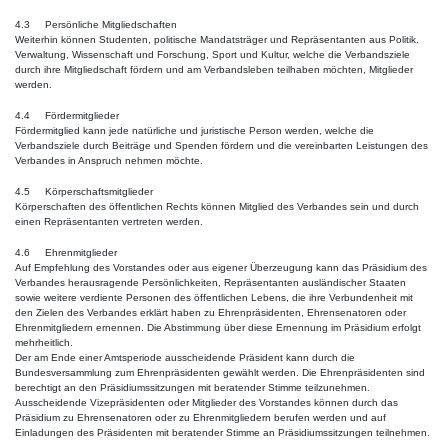
4.3 Persönliche Mitgliedschaften
Weiterhin können Studenten, politische Mandatsträger und Repräsentanten aus Politik.
Verwaltung, Wissenschaft und Forschung, Sport und Kultur, welche die Verbandsziele
durch ihre Mitgliedschaft fördern und am Verbandsleben teilhaben möchten, Mitglieder
werden.
4.4 Fördermitglieder
Fördermitglied kann jede natürliche und juristische Person werden, welche die
Verbandsziele durch Beiträge und Spenden fördern und die vereinbarten Leistungen des
Verbandes in Anspruch nehmen möchte.
4.5 Körperschaftsmitglieder
Körperschaften des öffentlichen Rechts können Mitglied des Verbandes sein und durch
einen Repräsentanten vertreten werden.
4.6 Ehrenmitglieder
Auf Empfehlung des Vorstandes oder aus eigener Überzeugung kann das Präsidium des
Verbandes herausragende Persönlichkeiten, Repräsentanten ausländischer Staaten
sowie weitere verdiente Personen des öffentlichen Lebens, die ihre Verbundenheit mit
den Zielen des Verbandes erklärt haben zu Ehrenpräsidenten, Ehrensenatoren oder
Ehrenmitgliedern ernennen. Die Abstimmung über diese Ernennung im Präsidium erfolgt
mehrheitlich.
Der am Ende einer Amtsperiode ausscheidende Präsident kann durch die
Bundesversammlung zum Ehrenpräsidenten gewählt werden. Die Ehrenpräsidenten sind
berechtigt an den Präsidiumssitzungen mit beratender Stimme teilzunehmen.
Ausscheidende Vizepräsidenten oder Mitglieder des Vorstandes können durch das
Präsidium zu Ehrensenatoren oder zu Ehrenmitgliedern berufen werden und auf
Einladungen des Präsidenten mit beratender Stimme an Präsidiumssitzungen teilnehmen.