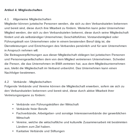
Artikel 4. Mitgliedschaften
4.1 Allgemeine Mitgliedschaften
Mitglieder können juristische Personen werden, die sich zu den Verbandszielen bekennen
und bereit sind, diese durch ihre Mitarbeit zu fördern. Weiterhin kann jeder Unternehmer
Mitglied werden, der sich zu den Verbandszielen bekennt, diese durch seine Mitgliedschaft
fördert und als selbständiger Unternehmer, Geschäftsführer, Vorstandsmitglied oder
Führungskraft von Unternehmen oder in einem beratenden Beruf tätig ist, die
Dienstleistungen und Einrichtungen des Verbandes persönlich und für sein Unternehmen
in Anspruch nehmen will.
Die Beitragsverpflichtungen aus dieser Mitgliedschaft obliegen bei juristischen Personen
und Personengesellschaften dem von dem Mitglied vertretenen Unternehmen. Scheidet
die Person, die das Unternehmen im BWA vertreten hat, aus dem Mitgliedsunternehmen
aus, bleibt die Mitgliedschaft im Verband unberührt. Das Unternehmen kann einen
Nachfolger bestimmen.
4.2 Verbände - Mitgliedschaften
Folgende Verbände und Vereine können die Mitgliedschaft erwerben, sofern sie sich zu
den Verbandszielen bekennen und bereit sind, diese durch aktive Mitarbeit ihrer
Vertretungsorgane zu fördern:
Verbände von Führungskräften der Wirtschaft
Verbände freier Berufe
Fachverbände, Arbeitgeber- und sonstige Interessenverbände der gewerblichen
Wirtschaft
Vereine, welche die wirtschaftliche und kulturelle Zusammenarbeit mit bestimmten
Ländern zum Ziel haben.
Karitative Verbände und Stiftungen