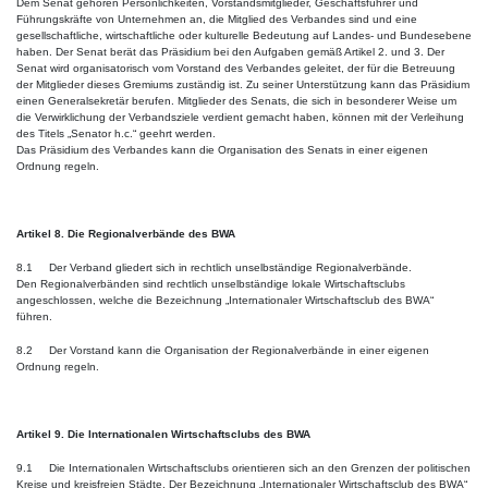
Dem Senat gehören Persönlichkeiten, Vorstandsmitglieder, Geschäftsführer und
Führungskräfte von Unternehmen an, die Mitglied des Verbandes sind und eine
gesellschaftliche, wirtschaftliche oder kulturelle Bedeutung auf Landes- und Bundesebene
haben. Der Senat berät das Präsidium bei den Aufgaben gemäß Artikel 2. und 3. Der
Senat wird organisatorisch vom Vorstand des Verbandes geleitet, der für die Betreuung
der Mitglieder dieses Gremiums zuständig ist. Zu seiner Unterstützung kann das Präsidium
einen Generalsekretär berufen. Mitglieder des Senats, die sich in besonderer Weise um
die Verwirklichung der Verbandsziele verdient gemacht haben, können mit der Verleihung
des Titels „Senator h.c.“ geehrt werden.
Das Präsidium des Verbandes kann die Organisation des Senats in einer eigenen
Ordnung regeln.
Artikel 8. Die Regionalverbände des BWA
8.1 Der Verband gliedert sich in rechtlich unselbständige Regionalverbände.
Den Regionalverbänden sind rechtlich unselbständige lokale Wirtschaftsclubs
angeschlossen, welche die Bezeichnung „Internationaler Wirtschaftsclub des BWA“
führen.
8.2 Der Vorstand kann die Organisation der Regionalverbände in einer eigenen
Ordnung regeln.
Artikel 9. Die Internationalen Wirtschaftsclubs des BWA
9.1 Die Internationalen Wirtschaftsclubs orientieren sich an den Grenzen der politischen
Kreise und kreisfreien Städte. Der Bezeichnung „Internationaler Wirtschaftsclub des BWA“