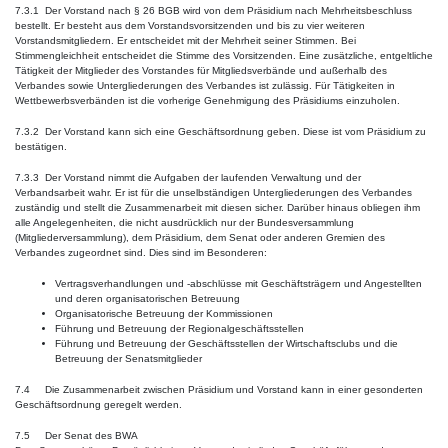
7.3.1 Der Vorstand nach § 26 BGB wird von dem Präsidium nach Mehrheitsbeschluss
bestellt. Er besteht aus dem Vorstandsvorsitzenden und bis zu vier weiteren
Vorstandsmitgliedern. Er entscheidet mit der Mehrheit seiner Stimmen. Bei
Stimmengleichheit entscheidet die Stimme des Vorsitzenden. Eine zusätzliche, entgeltliche
Tätigkeit der Mitglieder des Vorstandes für Mitgliedsverbände und außerhalb des
Verbandes sowie Untergliederungen des Verbandes ist zulässig. Für Tätigkeiten in
Wettbewerbsverbänden ist die vorherige Genehmigung des Präsidiums einzuholen.
7.3.2 Der Vorstand kann sich eine Geschäftsordnung geben. Diese ist vom Präsidium zu
bestätigen.
7.3.3 Der Vorstand nimmt die Aufgaben der laufenden Verwaltung und der
Verbandsarbeit wahr. Er ist für die unselbständigen Untergliederungen des Verbandes
zuständig und stellt die Zusammenarbeit mit diesen sicher. Darüber hinaus obliegen ihm
alle Angelegenheiten, die nicht ausdrücklich nur der Bundesversammlung
(Mitgliederversammlung), dem Präsidium, dem Senat oder anderen Gremien des
Verbandes zugeordnet sind. Dies sind im Besonderen:
Vertragsverhandlungen und -abschlüsse mit Geschäftsträgern und Angestellten
und deren organisatorischen Betreuung
Organisatorische Betreuung der Kommissionen
Führung und Betreuung der Regionalgeschäftsstellen
Führung und Betreuung der Geschäftsstellen der Wirtschaftsclubs und die
Betreuung der Senatsmitglieder
7.4 Die Zusammenarbeit zwischen Präsidium und Vorstand kann in einer gesonderten
Geschäftsordnung geregelt werden.
7.5 Der Senat des BWA