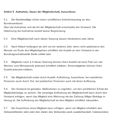
Artikel 5. Aufnahme, Dauer der Mitgliedschaft, Ausschluss
5.1 Der Beitrittswillige richtet einen schriftlichen Aufnahmeantrag an den
Bundesverband.
Über die Aufnahme und die Art der Mitgliedschaft entscheidet der Vorstand. Die
Ablehnung der Aufnahme bedarf keiner Begründung.
5.2 Eine Mitgliedschaft nach dieser Satzung dauert mindestens zwei Jahre.
5.3 Nach Ablauf verlängert sie sich um ein weiteres Jahr, wenn nicht spätestens drei
Monate vor Ende des Mitgliedsjahres schriftlich der Austritt an den Vorstand in der
Bundesgeschäftsstelle Berlin erklärt wird.
5.4 Mitglieder nach 4.3 dieser Satzung können ihren Austritt mit einer Frist von vier
Wochen zum Monatsende jederzeit schriftlich erklären. Ehrenmitglieder können ihren
Austritt jederzeit erklären.
5.5 Die Mitgliedschaft endet durch Austritt, Aufhebung, Ausschluss, bei natürlichen
Personen auch durch Tod, bei juristischen Personen auch mit deren Auflösung.
5.6 Der Vorstand ist gehalten, Maßnahmen zu ergreifen, um den pünktlichen Erhalt der
Mitgliedsbeiträge zu sichern. Die einseitige Aufhebung der Mitgliedschaft kann durch den
Vorstand erfolgen, wenn das Mitglied trotz Mahnung mit der Zahlung fälliger Beiträge in
Verzug ist. Die Aufhebung der Mitgliedschaft ist dem Mitglied schriftlich mitzuteilen.
5.7 Der Ausschluss eines Mitglieds kann erfolgen, wenn ein Mitglied erheblich den
Verbandsfrieden stört oder den Zielen des Verbandes grob zuwiderhandelt. Insbesondere