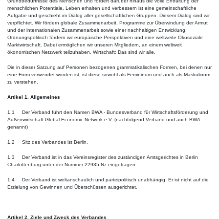
Grundbedürfnisse des Menschen und fördert darüber hinaus die volle Entfaltung der
menschlichen Potentiale. Leben erhalten und verbessern ist eine gemeinschaftliche
Aufgabe und geschieht im Dialog aller gesellschaftlichen Gruppen. Diesem Dialog sind wir
verpflichtet. Wir fördern globale Zusammenarbeit, Programme zur Überwindung der Armut
und der internationalen Zusammenarbeit sowie einer nachhaltigen Entwicklung.
Ordnungspolitisch fördern wir europäische Perspektiven und eine weltweite Ökosoziale
Marktwirtschaft. Dabei ermöglichen wir unseren Mitgliedern, an einem weltweit
ökonomischen Netzwerk teilzuhaben. Wirtschaft: Das sind wir alle.
Die in dieser Satzung auf Personen bezogenen grammatikalischen Formen, bei denen nur
eine Form verwendet worden ist, ist diese sowohl als Femininum und auch als Maskulinum
zu verstehen.
Artikel 1. Allgemeines
1.1 Der Verband führt den Namen BWA - Bundesverband für Wirtschaftsförderung und
Außenwirtschaft Global Economic Network e.V. (nachfolgend Verband und auch BWA
genannt)
1.2 Sitz des Verbandes ist Berlin.
1.3 Der Verband ist in das Vereinsregister des zuständigen Amtsgerichtes in Berlin
Charlottenburg unter der Nummer 22935 Nz eingetragen.
1.4 Der Verband ist weltanschaulich und parteipolitisch unabhängig. Er ist nicht auf die
Erzielung von Gewinnen und Überschüssen ausgerichtet.
Artikel 2. Ziele und Zweck des Verbandes