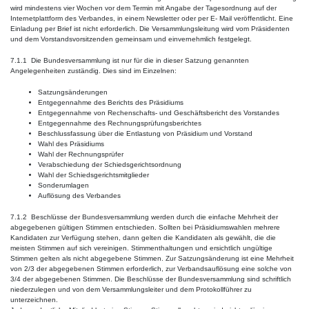
wird mindestens vier Wochen vor dem Termin mit Angabe der Tagesordnung auf der
Internetplattform des Verbandes, in einem Newsletter oder per E- Mail veröffentlicht. Eine
Einladung per Brief ist nicht erforderlich. Die Versammlungsleitung wird vom Präsidenten
und dem Vorstandsvorsitzenden gemeinsam und einvernehmlich festgelegt.
7.1.1 Die Bundesversammlung ist nur für die in dieser Satzung genannten
Angelegenheiten zuständig. Dies sind im Einzelnen:
Satzungsänderungen
Entgegennahme des Berichts des Präsidiums
Entgegennahme von Rechenschafts- und Geschäftsbericht des Vorstandes
Entgegennahme des Rechnungsprüfungsberichtes
Beschlussfassung über die Entlastung von Präsidium und Vorstand
Wahl des Präsidiums
Wahl der Rechnungsprüfer
Verabschiedung der Schiedsgerichtsordnung
Wahl der Schiedsgerichtsmitglieder
Sonderumlagen
Auflösung des Verbandes
7.1.2 Beschlüsse der Bundesversammlung werden durch die einfache Mehrheit der
abgegebenen gültigen Stimmen entschieden. Sollten bei Präsidiumswahlen mehrere
Kandidaten zur Verfügung stehen, dann gelten die Kandidaten als gewählt, die die
meisten Stimmen auf sich vereinigen. Stimmenthaltungen und ersichtlich ungültige
Stimmen gelten als nicht abgegebene Stimmen. Zur Satzungsänderung ist eine Mehrheit
von 2/3 der abgegebenen Stimmen erforderlich, zur Verbandsauflösung eine solche von
3/4 der abgegebenen Stimmen. Die Beschlüsse der Bundesversammlung sind schriftlich
niederzulegen und von dem Versammlungsleiter und dem Protokollführer zu
unterzeichnen.