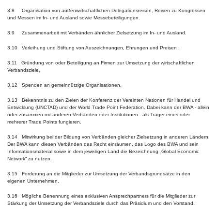
3.8 Organisation von außenwirtschaftlichen Delegationsreisen, Reisen zu Kongressen
und Messen im In- und Ausland sowie Messebeteiligungen.
3.9 Zusammenarbeit mit Verbänden ähnlicher Zielsetzung im In- und Ausland.
3.10 Verleihung und Stiftung von Auszeichnungen, Ehrungen und Preisen .
3.11 Gründung von oder Beteiligung an Firmen zur Umsetzung der wirtschaftlichen
Verbandsziele.
3.12 Spenden an gemeinnützige Organisationen.
3.13 Bekenntnis zu den Zielen der Konferenz der Vereinten Nationen für Handel und
Entwicklung (UNCTAD) und der World Trade Point Federation. Dabei kann der BWA - allein
oder zusammen mit anderen Verbänden oder Institutionen - als Träger eines oder
mehrerer Trade Points fungieren.
3.14 Mitwirkung bei der Bildung von Verbänden gleicher Zielsetzung in anderen Ländern.
Der BWA kann diesen Verbänden das Recht einräumen, das Logo des BWA und sein
Informationsmaterial sowie in dem jeweiligen Land die Bezeichnung „Global Economic
Network“ zu nutzen.
3.15 Forderung an die Mitglieder zur Umsetzung der Verbandsgrundsätze in den
eigenen Unternehmen.
3.16 Mögliche Benennung eines exklusiven Ansprechpartners für die Mitglieder zur
Stärkung der Umsetzung der Verbandsziele durch das Präsidium und den Vorstand.