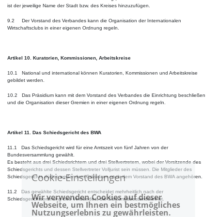
ist der jeweilige Name der Stadt bzw. des Kreises hinzuzufügen.
9.2 Der Vorstand des Verbandes kann die Organisation der Internationalen
Wirtschaftsclubs in einer eigenen Ordnung regeln.
Artikel 10. Kuratorien, Kommissionen, Arbeitskreise
10.1 National und international können Kuratorien, Kommissionen und Arbeitskreise
gebildet werden.
10.2 Das Präsidium kann mit dem Vorstand des Verbandes die Einrichtung beschließen
und die Organisation dieser Gremien in einer eigenen Ordnung regeln.
Artikel 11. Das Schiedsgericht des BWA
11.1 Das Schiedsgericht wird für eine Amtszeit von fünf Jahren von der
Bundesversammlung gewählt.
Es besteht aus drei Schiedsrichtern und drei Stellvertretern, wobei der Vorsitzende des
Schiedsgerichts und dessen Stellvertreter Volljurist sein müssen. Die Mitglieder des
Cookie-Einstellungen
Schiedsgerichts dürfen weder dem Präsidium noch dem Vorstand des BWA angehören.
11.2 Das gewählte Schiedsgericht entscheidet mehrheitlich nach der
Wir verwenden Cookies auf dieser
Schiedsgerichtsordnung des Verbandes, die Satzungsbestandsteil ist.
Webseite, um Ihnen ein bestmögliches
Nutzungserlebnis zu gewährleisten.