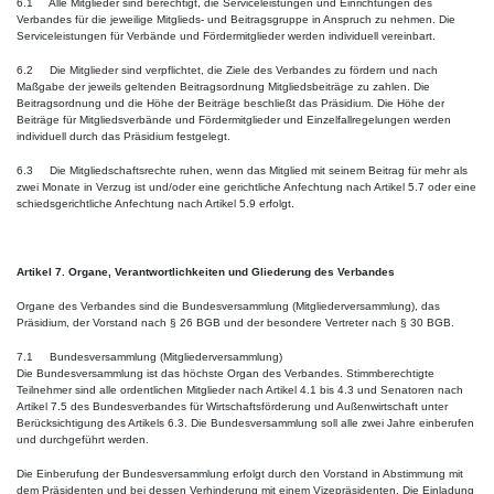
6.1 Alle Mitglieder sind berechtigt, die Serviceleistungen und Einrichtungen des
Verbandes für die jeweilige Mitglieds- und Beitragsgruppe in Anspruch zu nehmen. Die
Serviceleistungen für Verbände und Fördermitglieder werden individuell vereinbart.
6.2 Die Mitglieder sind verpflichtet, die Ziele des Verbandes zu fördern und nach
Maßgabe der jeweils geltenden Beitragsordnung Mitgliedsbeiträge zu zahlen. Die
Beitragsordnung und die Höhe der Beiträge beschließt das Präsidium. Die Höhe der
Beiträge für Mitgliedsverbände und Fördermitglieder und Einzelfallregelungen werden
individuell durch das Präsidium festgelegt.
6.3 Die Mitgliedschaftsrechte ruhen, wenn das Mitglied mit seinem Beitrag für mehr als
zwei Monate in Verzug ist und/oder eine gerichtliche Anfechtung nach Artikel 5.7 oder eine
schiedsgerichtliche Anfechtung nach Artikel 5.9 erfolgt.
Artikel 7. Organe, Verantwortlichkeiten und Gliederung des Verbandes
Organe des Verbandes sind die Bundesversammlung (Mitgliederversammlung), das
Präsidium, der Vorstand nach § 26 BGB und der besondere Vertreter nach § 30 BGB.
7.1 Bundesversammlung (Mitgliederversammlung)
Die Bundesversammlung ist das höchste Organ des Verbandes. Stimmberechtigte
Teilnehmer sind alle ordentlichen Mitglieder nach Artikel 4.1 bis 4.3 und Senatoren nach
Artikel 7.5 des Bundesverbandes für Wirtschaftsförderung und Außenwirtschaft unter
Berücksichtigung des Artikels 6.3. Die Bundesversammlung soll alle zwei Jahre einberufen
und durchgeführt werden.
Die Einberufung der Bundesversammlung erfolgt durch den Vorstand in Abstimmung mit
dem Präsidenten und bei dessen Verhinderung mit einem Vizepräsidenten. Die Einladung