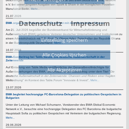
Wirtschaftsförderung
beschäftigte sich der Female Leadership Circle des BWA Global Economic Network
und Außenwirtschaft
e.V. bei seiner jüngsten Ausgabe von Spark & Share in der Königlichen Porzellan-
Global Economic
Manufaktur Berlin.
Mehr...
Youtube
Mehr anzeigen
Network e.V.
21.07.2026
Datenschutz
Impressum
Youtube
BWA organisiert Ambassador's Breakfast mit dem Botschafter Ghanas
Purpose
Funktionalität
Am 21. Juli 2026 begrüßte der Bundesverband für Wirtschaftsförderung und
Firma
Youtube
Außenwirtschaft (BWA) geladene Vertreter deutscher Unternehmen und Institutionen zu
einem Arbeitsfrühstück mit S.E. Prof. Dr. Ohene Adjei, Botschafter der Republik Ghana
Privacy Police
Datenschutz
in der Bundesrepublik Deutschland.
Mehr...
Anbieter
Google
16.07.2026
Cookie Name
consent-agree,
BWA-Gastbeitrag bei Table.Media: Die deutsche Außenwirtschaft in der
essential
Zeitenwende
Purpose
Youtube Videos
Auf Einladung von Table.Media veröffentlichte der Generalbevollmächtigte für
Außenbeziehungen des BWA, Urs Unkauf, einen Gastbeitrag unter dem Titel "
Die
Dauer
365 Tage
deutsche Außenwirtschaft in der Zeitenwende: Chancen und Risiken einer fragilen
Privacy Police
Datenschutz
Weltordnung
" im Kontext des Table.Forum "Innovate & Invest",
Mehr...
13.07.2026
Cookie Name
google-youtube,
BWA begleitet hochrangige FC-Barcelona-Delegation zu politischen Gesprächen in
IDE
Bulgarien
Unter der Leitung von Michael Schumann, Vorsitzender des BWA Global Economic
Network e.V., besuchte eine hochrangige Delegation des FC Barcelona die bulgarische
Dauer
365 Tage, 390 Tage
Hauptstadt Sofia zu politischen Gesprächen mit Vertretern der bulgarischen Regierung.
Mehr...
29.06.2026