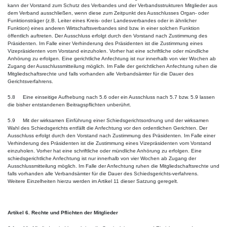
kann der Vorstand zum Schutz des Verbandes und der Verbandsstrukturen Mitglieder aus
dem Verband ausschließen, wenn diese zum Zeitpunkt des Ausschlusses Organ- oder
Funktionsträger (z.B. Leiter eines Kreis- oder Landesverbandes oder in ähnlicher
Funktion) eines anderen Wirtschaftsverbandes sind bzw. in einer solchen Funktion
öffentlich auftreten. Der Ausschluss erfolgt durch den Vorstand nach Zustimmung des
Präsidenten. Im Falle einer Verhinderung des Präsidenten ist die Zustimmung eines
Vizepräsidenten vom Vorstand einzuholen. Vorher hat eine schriftliche oder mündliche
Anhörung zu erfolgen. Eine gerichtliche Anfechtung ist nur innerhalb von vier Wochen ab
Zugang der Ausschlussmitteilung möglich. Im Falle der gerichtlichen Anfechtung ruhen die
Mitgliedschaftsrechte und falls vorhanden alle Verbandsämter für die Dauer des
Gerichtsverfahrens.
5.8 Eine einseitige Aufhebung nach 5.6 oder ein Ausschluss nach 5.7 bzw. 5.9 lassen
die bisher entstandenen Beitragspflichten unberührt.
5.9 Mit der wirksamen Einführung einer Schiedsgerichtsordnung und der wirksamen
Wahl des Schiedsgerichts entfällt die Anfechtung vor den ordentlichen Gerichten. Der
Ausschluss erfolgt durch den Vorstand nach Zustimmung des Präsidenten. Im Falle einer
Verhinderung des Präsidenten ist die Zustimmung eines Vizepräsidenten vom Vorstand
einzuholen. Vorher hat eine schriftliche oder mündliche Anhörung zu erfolgen. Eine
schiedsgerichtliche Anfechtung ist nur innerhalb von vier Wochen ab Zugang der
Ausschlussmitteilung möglich. Im Falle der Anfechtung ruhen die Mitgliedschaftsrechte und
falls vorhanden alle Verbandsämter für die Dauer des Schiedsgerichts-verfahrens.
Weitere Einzelheiten hierzu werden im Artikel 11 dieser Satzung geregelt.
Artikel 6. Rechte und Pflichten der Mitglieder