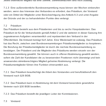
Jedes ordentliche Mitglied hat eine Stimme; Stimmvollmachten sind nicht zulässig.
7.1.3 Eine außerordentliche Bundesversammlung muss binnen vier Wochen einberufen
werden, wenn das Interesse des Verbandes es erfordert, das Präsidium, der Vorstand
oder ein Drittel der Mitglieder unter Berücksichtigung des Artikels 6.3 und unter Angabe
der Gründe und der zu behandelnden Punkte dies verlangt.
7.2 Präsidium
Das Präsidium besteht aus dem Präsidenten und bis zu sechs Vizepräsidenten. Das
Präsidium ist für die Verbandsziele gemäß Artikel 2 und die weiteren in dieser Satzung ihm
zugewiesenen Aufgaben verantwortlich und repräsentiert den Verband in der
Öffentlichkeit. Die Amtszeit beträgt fünf Jahre. Eine Wiederwahl ist zulässig. Das Präsidium
hat das Recht, zwischen zwei Bundesversammlungen Präsidiumsmitglieder zu kooptieren.
Die Berufung der Präsidiumsmitglieder ist durch die nächste Bundesversammlung zu
bestätigen. Der Präsident und die Mitglieder des Präsidiums werden einzeln von der
Bundesversammlung gewählt. Sie können auch in offener Abstimmung gewählt werden,
sofern die Zahl der Kandidaten die zu besetzenden Positionen nicht übersteigt und kein
anwesendes stimmberechtigtes Mitglied geheime Abstimmung verlangt. Die
Präsidiumsmitglieder führen ihre Funktion ehrenamtlich aus.
7.2.1 Das Präsidium beaufsichtigt die Arbeit des Vorstandes und beruft/abberuft den
Vorstand nach §26 BGB.
7.2.2 Das Präsidium kann in Abstimmung mit dem Vorstand besondere gesetzliche
Vertreter nach §30 BGB bestellen.
7.2.3 Das Präsidium bestellt die jeweiligen Leiter der Kommissionen.
7.3 Vorstand