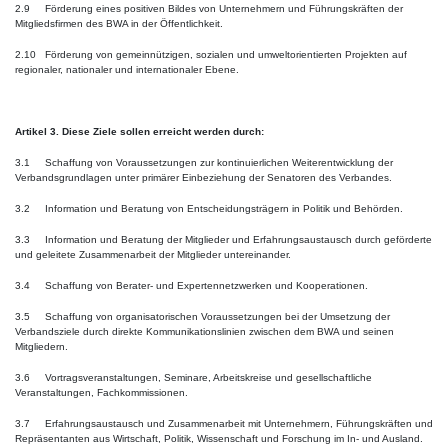
2.9 Förderung eines positiven Bildes von Unternehmern und Führungskräften der
Mitgliedsfirmen des BWA in der Öffentlichkeit.
2.10 Förderung von gemeinnützigen, sozialen und umweltorientierten Projekten auf
regionaler, nationaler und internationaler Ebene.
Artikel 3. Diese Ziele sollen erreicht werden durch:
3.1 Schaffung von Voraussetzungen zur kontinuierlichen Weiterentwicklung der
Verbandsgrundlagen unter primärer Einbeziehung der Senatoren des Verbandes.
3.2 Information und Beratung von Entscheidungsträgern in Politik und Behörden.
3.3 Information und Beratung der Mitglieder und Erfahrungsaustausch durch geförderte
und geleitete Zusammenarbeit der Mitglieder untereinander.
3.4 Schaffung von Berater- und Expertennetzwerken und Kooperationen.
3.5 Schaffung von organisatorischen Voraussetzungen bei der Umsetzung der
Verbandsziele durch direkte Kommunikationslinien zwischen dem BWA und seinen
Mitgliedern.
3.6 Vortragsveranstaltungen, Seminare, Arbeitskreise und gesellschaftliche
Veranstaltungen, Fachkommissionen.
3.7 Erfahrungsaustausch und Zusammenarbeit mit Unternehmern, Führungskräften und
Repräsentanten aus Wirtschaft, Politik, Wissenschaft und Forschung im In- und Ausland.