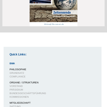
Quick Links:
BWA
PHILOSOPHIE
GRUNDSATZ
COMPLIANCE
ORGANE / STRUKTUREN
VORSTAND
PRÄSIDIUM
BUNDESGESCHÄFTSFÜHRUNG
KOMMISSIONEN
MITGLIEDSCHAFT
SATZUNG