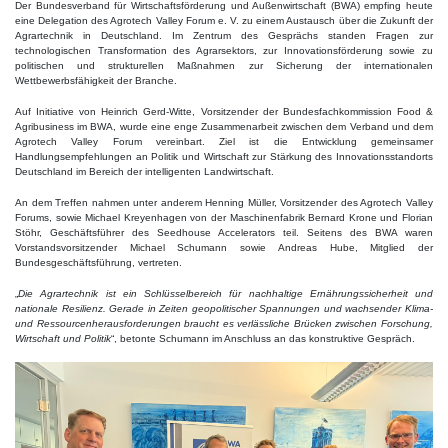
Der Bundesverband für Wirtschaftsförderung und Außenwirtschaft (BWA) empfing heute
eine Delegation des Agrotech Valley Forum e. V. zu einem Austausch über die Zukunft der
Agrartechnik in Deutschland. Im Zentrum des Gesprächs standen Fragen zur
technologischen Transformation des Agrarsektors, zur Innovationsförderung sowie zu
politischen und strukturellen Maßnahmen zur Sicherung der internationalen
Wettbewerbsfähigkeit der Branche.
Auf Initiative von Heinrich Gerd-Witte, Vorsitzender der Bundesfachkommission Food &
Agribusiness im BWA, wurde eine enge Zusammenarbeit zwischen dem Verband und dem
Agrotech Valley Forum vereinbart. Ziel ist die Entwicklung gemeinsamer
Handlungsempfehlungen an Politik und Wirtschaft zur Stärkung des Innovationsstandorts
Deutschland im Bereich der intelligenten Landwirtschaft.
An dem Treffen nahmen unter anderem Henning Müller, Vorsitzender des Agrotech Valley
Forums, sowie Michael Kreyenhagen von der Maschinenfabrik Bernard Krone und Florian
Stöhr, Geschäftsführer des Seedhouse Accelerators teil. Seitens des BWA waren
Vorstandsvorsitzender Michael Schumann sowie Andreas Hube, Mitglied der
Bundesgeschäftsführung, vertreten.
„
Die Agrartechnik ist ein Schlüsselbereich für nachhaltige Ernährungssicherheit und
nationale Resilienz. Gerade in Zeiten geopolitischer Spannungen und wachsender Klima-
und Ressourcenherausforderungen braucht es verlässliche Brücken zwischen Forschung,
Wirtschaft und Politik
“, betonte Schumann im Anschluss an das konstruktive Gespräch.