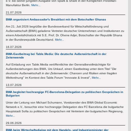
e.V. bei seiner jüngsten Ausgabe von Spark & Share in der Königlichen Porzellan-
Manufaktur Berlin.
Mehr...
21.07.2026
BWA organisiert Ambassador's Breakfast mit dem Botschafter Ghanas
Am 21. Juli 2026 begrüßte der Bundesverband für Wirtschaftsförderung und
Außenwirtschaft (BWA) geladene Vertreter deutscher Unternehmen und Institutionen zu
einem Arbeitsfrühstück mit S.E. Prof. Dr. Ohene Adjei, Botschafter der Republik Ghana
in der Bundesrepublik Deutschland.
Mehr...
16.07.2026
BWA-Gastbeitrag bei Table.Media: Die deutsche Außenwirtschaft in der
Zeitenwende
Auf Einladung von Table.Media veröffentlichte der Generalbevollmächtigte für
Außenbeziehungen des BWA, Urs Unkauf, einen Gastbeitrag unter dem Titel "
Die
deutsche Außenwirtschaft in der Zeitenwende: Chancen und Risiken einer fragilen
Weltordnung
" im Kontext des Table.Forum "Innovate & Invest",
Mehr...
13.07.2026
BWA begleitet hochrangige FC-Barcelona-Delegation zu politischen Gesprächen in
Bulgarien
Unter der Leitung von Michael Schumann, Vorsitzender des BWA Global Economic
Network e.V., besuchte eine hochrangige Delegation des FC Barcelona die bulgarische
Hauptstadt Sofia zu politischen Gesprächen mit Vertretern der bulgarischen Regierung.
Mehr...
29.06.2026
BWA beim Wirtschaftsdialog mit dem Handels- und Industrieminister der