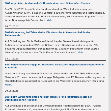
BWA organisiert Ambassador's Breakfast mit dem Botschafter Ghanas
Am 21. Juli 2026 begrüßte der Bundesverband für Wirtschaftsförderung und
Außenwirtschaft (BWA) geladene Vertreter deutscher Unternehmen und Institutionen zu
einem Arbeitsfrühstück mit S.E. Prof. Dr. Ohene Adjei, Botschafter der Republik Ghana
in der Bundesrepublik Deutschland.
Mehr...
16.07.2026
BWA-Gastbeitrag bei Table.Media: Die deutsche Außenwirtschaft in der
Zeitenwende
Auf Einladung von Table.Media veröffentlichte der Generalbevollmächtigte für
Außenbeziehungen des BWA, Urs Unkauf, einen Gastbeitrag unter dem Titel "
Die
deutsche Außenwirtschaft in der Zeitenwende: Chancen und Risiken einer fragilen
Weltordnung
" im Kontext des Table.Forum "Innovate & Invest",
Mehr...
13.07.2026
BWA begleitet hochrangige FC-Barcelona-Delegation zu politischen Gesprächen in
Bulgarien
Unter der Leitung von Michael Schumann, Vorsitzender des BWA Global Economic
Network e.V., besuchte eine hochrangige Delegation des FC Barcelona die bulgarische
Hauptstadt Sofia zu politischen Gesprächen mit Vertretern der bulgarischen Regierung.
Mehr...
29.06.2026
BWA beim Wirtschaftsdialog mit dem Handels- und Industrieminister der
Dominikanischen Republik
Auf Einladung der Botschaft der Dominikanischen Republik nahm der BWA – Global
Economic Network e.V., vertreten durch Bundesgeschäftsführer Andreas Hube, an