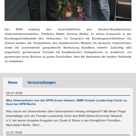
Der BWA empfing den Geschäftsführer des Deutsch-Brasilianischen
Unternehmernetzwerkes, Frederico Martin Ventura Wollny, zu einem Austausch in der
Bundesgeschäftsstelle des Verbandes. Im Gespräch mit Bundesgeschäftsführer Urs
Unkauf wurden die Perspektiven des brasilianischen Markets für deutsche Unternehmen
sowie die zunehmende geopolitische Bedeutung Brasiliens erörtert. Zukünftig wird
angestrebt, gemeinsame Formate mit brasilianischen Delegationen zu realisieren, um
gemeinsam neue Brücken zu guten Geschäften über die Netzwerke der beiden Verbände
zu realisieren.
News
Veranstaltungen
29.07.2026
Was Unternehmen von der KPM lernen können: BWA Female Leadership Circle zu
Gast bei KPM Berlin
Was macht ein Unternehmen über Generationen hinweg erfolgreich? Mit dieser Frage
beschäftigte sich der Female Leadership Circle des BWA Global Economic Network
e.V. bei seiner jüngsten Ausgabe von Spark & Share in der Königlichen Porzellan-
Manufaktur Berlin.
Mehr...
21.07.2026