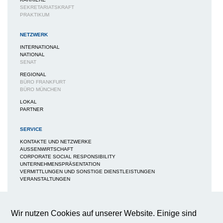
SEKRETARIATSKRAFT
PRAKTIKUM
NETZWERK
INTERNATIONAL
NATIONAL
SENAT
REGIONAL
BÜRO FRANKFURT
BÜRO MÜNCHEN
LOKAL
PARTNER
SERVICE
KONTAKTE UND NETZWERKE
AUSSENWIRTSCHAFT
CORPORATE SOCIAL RESPONSIBILITY
UNTERNEHMENSPRÄSENTATION
VERMITTLUNGEN UND SONSTIGE DIENSTLEISTUNGEN
VERANSTALTUNGEN
MEDIEN
NEWS / BERICHTE / ARTIKEL
Wir nutzen Cookies auf unserer Website. Einige sind
BWA-JOURNAL