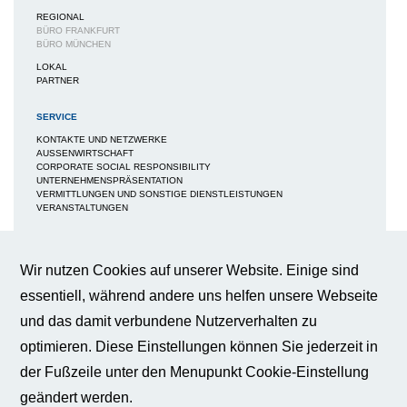
REGIONAL
BÜRO FRANKFURT
BÜRO MÜNCHEN
LOKAL
PARTNER
SERVICE
KONTAKTE UND NETZWERKE
AUSSENWIRTSCHAFT
CORPORATE SOCIAL RESPONSIBILITY
UNTERNEHMENSPRÄSENTATION
VERMITTLUNGEN UND SONSTIGE DIENSTLEISTUNGEN
VERANSTALTUNGEN
Cookie-Einstellungen
MEDIEN
NEWS / BERICHTE / ARTIKEL
Wir nutzen Cookies auf unserer Website. Einige sind
Wir verwenden Cookies auf dieser
BWA-JOURNAL
Webseite, um Ihnen ein bestmögliches
essentiell, während andere uns helfen unsere Webseite
BROSCHÜREN
Nutzungserlebnis zu gewährleisten.
IMAGEBROSCHÜRE
und das damit verbundene Nutzerverhalten zu
Weitere Informationen
FAQS
BROSCHÜRE FACHKRÄFTESICHERUNG
optimieren. Diese Einstellungen können Sie jederzeit in
BROSCHÜRE INNOVATION - KÜNSTLICHE INTELLIGENZ
BROSCHÜRE INNOVATION - WERTTREIBER DER WIRTSCHAFT
der Fußzeile unter den Menupunkt Cookie-Einstellung
Essentiell
PUBLIKATIONEN
geändert werden.
PRESSE