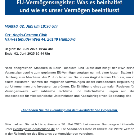
Montag, 02. Juni um 18:30 Uhr
Ort: Anglo-German Club
Harvestehuder Weg 44, 20149 Hamburg
Beginn:
02. Juni 2025 10:44 Uhr
Ende:
02. Juni 2025 10:44 Uhr
Nach erfolgreichen Stationen in Berlin, Biberach und Düsseldorf bringt der BWA seine
Veranstaltungsreihe zum geplanten EU-Vermögensregister nun mit einer letzten Station in
Hamburg zum Abschluss. Am 2. Juni laden wir Sie in den Anglo-German Club ein, um in
einem exklusiven Rahmen die möglichen Auswirkungen dieser europäischen Regulierung
auf Unternehmen und Investoren zu erörtern. Die Einführung eines zentralen Registers für
Vermögenswerte wirft zahlreiche rechtliche und wirtschaftliche Fragen auf, die
insbesondere für mittelständische Unternehmen und Kapitalanleger von Bedeutung sind.
Hier finden Sie die Einladung mit dem ausführlichen Programm.
Bitte melden Sie sich bis spätestens 30. Mai 2025 bei unserer Bundesgeschäftsstelle
unter
events@bwa-deutschland.de
an. Die Anzahl der Plätze ist limitiert, die Plätze werden
in der Reihenfolge des Eingangs der Anmeldungen vergeben.