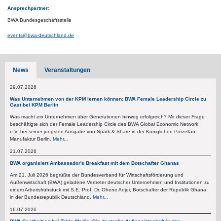
Ansprechpartner:
BWA Bundesgeschäftsstelle
events@bwa-deutschland.de
News
Veranstaltungen
29.07.2026
Was Unternehmen von der KPM lernen können: BWA Female Leadership Circle zu
Gast bei KPM Berlin
Was macht ein Unternehmen über Generationen hinweg erfolgreich? Mit dieser Frage
beschäftigte sich der Female Leadership Circle des BWA Global Economic Network
e.V. bei seiner jüngsten Ausgabe von Spark & Share in der Königlichen Porzellan-
Manufaktur Berlin.
Mehr...
21.07.2026
BWA organisiert Ambassador's Breakfast mit dem Botschafter Ghanas
Am 21. Juli 2026 begrüßte der Bundesverband für Wirtschaftsförderung und
Außenwirtschaft (BWA) geladene Vertreter deutscher Unternehmen und Institutionen zu
einem Arbeitsfrühstück mit S.E. Prof. Dr. Ohene Adjei, Botschafter der Republik Ghana
in der Bundesrepublik Deutschland.
Mehr...
16.07.2026