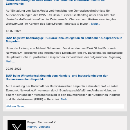
BWA-Gastbeitrag bei Table.Media: Die deutsche Außenwirtschaft in der
Zeitenwende
Auf Einladung von Table.Media veröffentlichte der Generalbevollmächtigte für
Außenbeziehungen des BWA, Urs Unkauf, einen Gastbeitrag unter dem Titel "
Die
deutsche Außenwirtschaft in der Zeitenwende: Chancen und Risiken einer fragilen
Weltordnung
" im Kontext des Table.Forum "Innovate & Invest",
Mehr...
13.07.2026
BWA begleitet hochrangige FC-Barcelona-Delegation zu politischen Gesprächen in
Bulgarien
Unter der Leitung von Michael Schumann, Vorsitzender des BWA Global Economic
Network e.V., besuchte eine hochrangige Delegation des FC Barcelona die bulgarische
Hauptstadt Sofia zu politischen Gesprächen mit Vertretern der bulgarischen Regierung.
Mehr...
29.06.2026
BWA beim Wirtschaftsdialog mit dem Handels- und Industrieminister der
Dominikanischen Republik
Auf Einladung der Botschaft der Dominikanischen Republik nahm der BWA – Global
Economic Network e.V., vertreten durch Bundesgeschäftsführer Andreas Hube, an
einem hochrangigen Wirtschaftsdialog in den Räumlichkeiten der Deutschen Industrie-
und Handelskammer (DIHK) in Berlin teil.
Mehr...
Weitere News...
Folgen Sie uns auf X!
@BWA_Vorstand