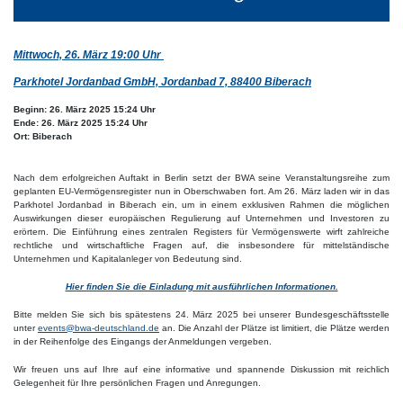
Mittwoch, 26. März 19:00 Uhr
Parkhotel Jordanbad GmbH, Jordanbad 7, 88400 Biberach
Beginn:
26. März 2025 15:24 Uhr
Ende:
26. März 2025 15:24 Uhr
Ort:
Biberach
Nach dem erfolgreichen Auftakt in Berlin setzt der BWA seine Veranstaltungsreihe zum
geplanten EU-Vermögensregister nun in Oberschwaben fort. Am 26. März laden wir in das
Parkhotel Jordanbad in Biberach ein, um in einem exklusiven Rahmen die möglichen
Auswirkungen dieser europäischen Regulierung auf Unternehmen und Investoren zu
erörtern. Die Einführung eines zentralen Registers für Vermögenswerte wirft zahlreiche
rechtliche und wirtschaftliche Fragen auf, die insbesondere für mittelständische
Unternehmen und Kapitalanleger von Bedeutung sind.
Hier finden Sie die Einladung mit ausführlichen Informationen.
Bitte melden Sie sich bis spätestens 24. März 2025 bei unserer Bundesgeschäftsstelle
unter
events@bwa-deutschland.de
an. Die Anzahl der Plätze ist limitiert, die Plätze werden
in der Reihenfolge des Eingangs der Anmeldungen vergeben.
Wir freuen uns auf Ihre auf eine informative und spannende Diskussion mit reichlich
Gelegenheit für Ihre persönlichen Fragen und Anregungen.