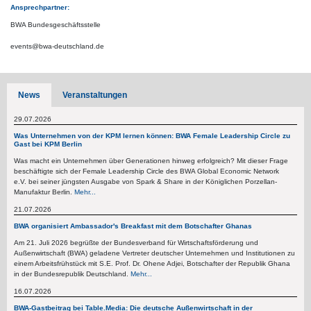
Ansprechpartner:
BWA Bundesgeschäftsstelle
events@bwa-deutschland.de
News
Veranstaltungen
29.07.2026
Was Unternehmen von der KPM lernen können: BWA Female Leadership Circle zu
Gast bei KPM Berlin
Was macht ein Unternehmen über Generationen hinweg erfolgreich? Mit dieser Frage
beschäftigte sich der Female Leadership Circle des BWA Global Economic Network
e.V. bei seiner jüngsten Ausgabe von Spark & Share in der Königlichen Porzellan-
Manufaktur Berlin.
Mehr...
21.07.2026
BWA organisiert Ambassador's Breakfast mit dem Botschafter Ghanas
Am 21. Juli 2026 begrüßte der Bundesverband für Wirtschaftsförderung und
Außenwirtschaft (BWA) geladene Vertreter deutscher Unternehmen und Institutionen zu
einem Arbeitsfrühstück mit S.E. Prof. Dr. Ohene Adjei, Botschafter der Republik Ghana
in der Bundesrepublik Deutschland.
Mehr...
16.07.2026
BWA-Gastbeitrag bei Table.Media: Die deutsche Außenwirtschaft in der