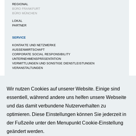
REGIONAL
BÜRO FRANKFURT
BÜRO MÜNCHEN
LOKAL
PARTNER
SERVICE
KONTAKTE UND NETZWERKE
AUSSENWIRTSCHAFT
CORPORATE SOCIAL RESPONSIBILITY
UNTERNEHMENSPRÄSENTATION
VERMITTLUNGEN UND SONSTIGE DIENSTLEISTUNGEN
VERANSTALTUNGEN
Cookie-Einstellungen
MEDIEN
NEWS / BERICHTE / ARTIKEL
Wir nutzen Cookies auf unserer Website. Einige sind
Wir verwenden Cookies auf dieser
BWA-JOURNAL
Webseite, um Ihnen ein bestmögliches
essentiell, während andere uns helfen unsere Webseite
BROSCHÜREN
Nutzungserlebnis zu gewährleisten.
IMAGEBROSCHÜRE
und das damit verbundene Nutzerverhalten zu
FAQS
Weitere Informationen
BROSCHÜRE FACHKRÄFTESICHERUNG
optimieren. Diese Einstellungen können Sie jederzeit in
BROSCHÜRE INNOVATION - KÜNSTLICHE INTELLIGENZ
BROSCHÜRE INNOVATION - WERTTREIBER DER WIRTSCHAFT
der Fußzeile unter den Menupunkt Cookie-Einstellung
Essentiell
PUBLIKATIONEN
geändert werden.
PRESSE