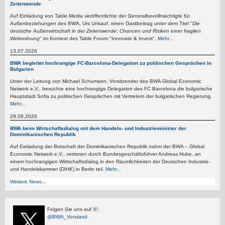
Zeitenwende
Auf Einladung von Table.Media veröffentlichte der Generalbevollmächtigte für
Außenbeziehungen des BWA, Urs Unkauf, einen Gastbeitrag unter dem Titel "
Die
deutsche Außenwirtschaft in der Zeitenwende: Chancen und Risiken einer fragilen
Weltordnung
" im Kontext des Table.Forum "Innovate & Invest",
Mehr...
13.07.2026
BWA begleitet hochrangige FC-Barcelona-Delegation zu politischen Gesprächen in
Bulgarien
Unter der Leitung von Michael Schumann, Vorsitzender des BWA Global Economic
Network e.V., besuchte eine hochrangige Delegation des FC Barcelona die bulgarische
Hauptstadt Sofia zu politischen Gesprächen mit Vertretern der bulgarischen Regierung.
Mehr...
29.06.2026
BWA beim Wirtschaftsdialog mit dem Handels- und Industrieminister der
Dominikanischen Republik
Auf Einladung der Botschaft der Dominikanischen Republik nahm der BWA – Global
Economic Network e.V., vertreten durch Bundesgeschäftsführer Andreas Hube, an
einem hochrangigen Wirtschaftsdialog in den Räumlichkeiten der Deutschen Industrie-
und Handelskammer (DIHK) in Berlin teil.
Mehr...
Weitere News...
Folgen Sie uns auf X!
@BWA_Vorstand