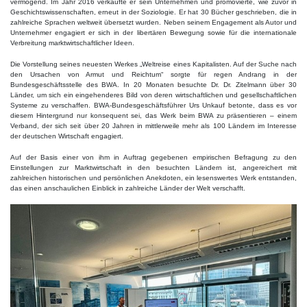
vermögend. Im Jahr 2016 verkaufte er sein Unternehmen und promovierte, wie zuvor in
Geschichtswissenschaften, erneut in der Soziologie. Er hat 30 Bücher geschrieben, die in
zahlreiche Sprachen weltweit übersetzt wurden. Neben seinem Engagement als Autor und
Unternehmer engagiert er sich in der libertären Bewegung sowie für die internationale
Verbreitung marktwirtschaftlicher Ideen.
Die Vorstellung seines neuesten Werkes „Weltreise eines Kapitalisten. Auf der Suche nach
den Ursachen von Armut und Reichtum“ sorgte für regen Andrang in der
Bundesgeschäftsstelle des BWA. In 20 Monaten besuchte Dr. Dr. Zitelmann über 30
Länder, um sich ein eingehenderes Bild von deren wirtschaftlichen und gesellschaftlichen
Systeme zu verschaffen. BWA-Bundesgeschäftsführer Urs Unkauf betonte, dass es vor
diesem Hintergrund nur konsequent sei, das Werk beim BWA zu präsentieren – einem
Verband, der sich seit über 20 Jahren in mittlerweile mehr als 100 Ländern im Interesse
der deutschen Wirtschaft engagiert.
Auf der Basis einer von ihm in Auftrag gegebenen empirischen Befragung zu den
Einstellungen zur Marktwirtschaft in den besuchten Ländern ist, angereichert mit
zahlreichen historischen und persönlichen Anekdoten, ein lesenswertes Werk entstanden,
das einen anschaulichen Einblick in zahlreiche Länder der Welt verschafft.