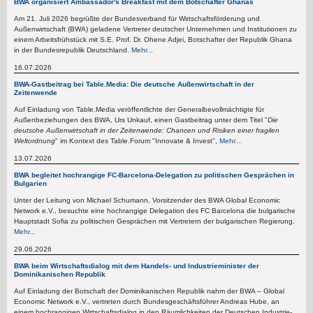
BWA organisiert Ambassador's Breakfast mit dem Botschafter Ghanas
Am 21. Juli 2026 begrüßte der Bundesverband für Wirtschaftsförderung und
Außenwirtschaft (BWA) geladene Vertreter deutscher Unternehmen und Institutionen zu
einem Arbeitsfrühstück mit S.E. Prof. Dr. Ohene Adjei, Botschafter der Republik Ghana
in der Bundesrepublik Deutschland.
Mehr...
16.07.2026
BWA-Gastbeitrag bei Table.Media: Die deutsche Außenwirtschaft in der
Zeitenwende
Auf Einladung von Table.Media veröffentlichte der Generalbevollmächtigte für
Außenbeziehungen des BWA, Urs Unkauf, einen Gastbeitrag unter dem Titel "
Die
deutsche Außenwirtschaft in der Zeitenwende: Chancen und Risiken einer fragilen
Weltordnung
" im Kontext des Table.Forum "Innovate & Invest",
Mehr...
13.07.2026
BWA begleitet hochrangige FC-Barcelona-Delegation zu politischen Gesprächen in
Bulgarien
Unter der Leitung von Michael Schumann, Vorsitzender des BWA Global Economic
Network e.V., besuchte eine hochrangige Delegation des FC Barcelona die bulgarische
Hauptstadt Sofia zu politischen Gesprächen mit Vertretern der bulgarischen Regierung.
Mehr...
29.06.2026
BWA beim Wirtschaftsdialog mit dem Handels- und Industrieminister der
Dominikanischen Republik
Auf Einladung der Botschaft der Dominikanischen Republik nahm der BWA – Global
Economic Network e.V., vertreten durch Bundesgeschäftsführer Andreas Hube, an
einem hochrangigen Wirtschaftsdialog in den Räumlichkeiten der Deutschen Industrie-