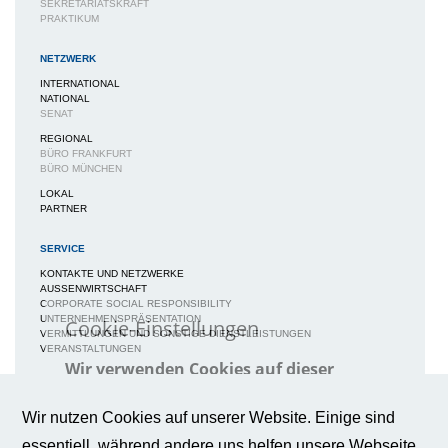
SEKRETARIATSKRAFT
PRAKTIKUM
NETZWERK
INTERNATIONAL
NATIONAL
SENAT
REGIONAL
BÜRO FRANKFURT
BÜRO MÜNCHEN
LOKAL
PARTNER
SERVICE
KONTAKTE UND NETZWERKE
AUSSENWIRTSCHAFT
CORPORATE SOCIAL RESPONSIBILITY
UNTERNEHMENSPRÄSENTATION
Cookie-Einstellungen
VERMITTLUNGEN UND SONSTIGE DIENSTLEISTUNGEN
VERANSTALTUNGEN
Wir verwenden Cookies auf dieser
Webseite, um Ihnen ein bestmögliches
MEDIEN
Nutzungserlebnis zu gewährleisten.
Weitere Informationen
NEWS / BERICHTE / ARTIKEL
Wir nutzen Cookies auf unserer Website. Einige sind
BWA-JOURNAL
essentiell, während andere uns helfen unsere Webseite
BROSCHÜREN