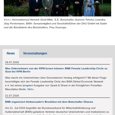
V.l.n.r. Honorarkonsul Heinrich Gerd-Witte, S.E. Botschafter Jeannot Tshoha Letamba,
Jörg Pentermann, BWA- Senatsmitglied und Geschäftsführer der DAU GmbH mit Gattin
und die Büroleiterin des Botschafters, Frau Kasongo.
News
Veranstaltungen
29.07.2026
Was Unternehmen von der KPM lernen können: BWA Female Leadership Circle zu
Gast bei KPM Berlin
Was macht ein Unternehmen über Generationen hinweg erfolgreich? Mit dieser Frage
beschäftigte sich der Female Leadership Circle des BWA Global Economic Network
e.V. bei seiner jüngsten Ausgabe von Spark & Share in der Königlichen Porzellan-
Manufaktur Berlin.
Mehr...
21.07.2026
BWA organisiert Ambassador's Breakfast mit dem Botschafter Ghanas
Am 21. Juli 2026 begrüßte der Bundesverband für Wirtschaftsförderung und
Außenwirtschaft (BWA) geladene Vertreter deutscher Unternehmen und Institutionen zu