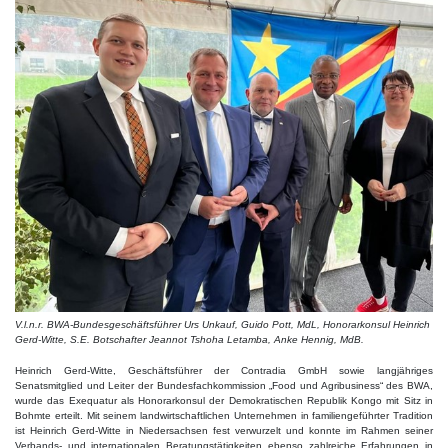
V.l.n.r. BWA-Bundesgeschäftsführer Urs Unkauf, Guido Pott, MdL, Honorarkonsul Heinrich
Gerd-Witte, S.E. Botschafter Jeannot Tshoha Letamba, Anke Hennig, MdB.
Heinrich Gerd-Witte, Geschäftsführer der Contradia GmbH sowie langjähriges
Senatsmitglied und Leiter der Bundesfachkommission „Food und Agribusiness“ des BWA,
wurde das Exequatur als Honorarkonsul der Demokratischen Republik Kongo mit Sitz in
Bohmte erteilt. Mit seinem landwirtschaftlichen Unternehmen in familiengeführter Tradition
ist Heinrich Gerd-Witte in Niedersachsen fest verwurzelt und konnte im Rahmen seiner
Verbands- und internationalen Beratungstätigkeiten ebenso zahlreiche Erfahrungen in