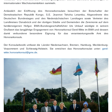
internationalen Wachstumsmärkten sammeln.
Anlässlich der Eröffnung des Honorarkonsulats besuchten der Botschafter der
Demokratischen Republik Kongo, S.E. Jeannot Tshoha Letamba, Abgeordnete des
Deutschen Bundestages und des Niedersächsischen Landtages sowie Vertreter des
Landkreises Osnabrück und der dortigen Städte und Gemeinden die Zeremonie auf dem
familieneigenen Hofgut. BWA-Bundesgeschäftsführer Urs Unkauf würdigte in seinem
Grußwort das langjährige Engagement von Honorarkonsul Gerd-Witte im BWA und dessen
damit verbundene besondere Eignung für das verantwortungsvolle Amt des
Honorarkonsuls.
Der Konsularbezirk umfasst die Länder Niedersachsen, Bremen, Hamburg, Mecklenburg-
Vorpommern und Schleswig-Holstein. Sie erreichen das Honorarkonsulat unter:
gerd-
witte.honorarkonsul@gmx.de
.