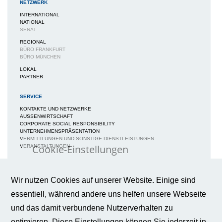
NETZWERK
INTERNATIONAL
NATIONAL
SENAT
REGIONAL
BÜRO FRANKFURT
BÜRO MÜNCHEN
LOKAL
PARTNER
SERVICE
KONTAKTE UND NETZWERKE
AUSSENWIRTSCHAFT
CORPORATE SOCIAL RESPONSIBILITY
UNTERNEHMENSPRÄSENTATION
VERMITTLUNGEN UND SONSTIGE DIENSTLEISTUNGEN
Cookie-Einstellungen
VERANSTALTUNGEN
MEDIEN
Wir verwenden Cookies auf dieser
Webseite, um Ihnen ein bestmögliches
NEWS / BERICHTE / ARTIKEL
Wir nutzen Cookies auf unserer Website. Einige sind
Nutzungserlebnis zu gewährleisten.
BWA-JOURNAL
Weitere Informationen
essentiell, während andere uns helfen unsere Webseite
BROSCHÜREN
IMAGEBROSCHÜRE
und das damit verbundene Nutzerverhalten zu
FAQS
BROSCHÜRE FACHKRÄFTESICHERUNG
optimieren. Diese Einstellungen können Sie jederzeit in