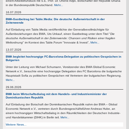
einem Arbeitsfrühstück mit S.E. Prof. Dr. Ohene Adjei, Botschafter der Republik Ghana
in der Bundesrepublik Deutschland.
Mehr...
16.07.2026
BWA-Gastbeitrag bei Table.Media: Die deutsche Außenwirtschaft in der
Zeitenwende
Auf Einladung von Table.Media veröffentlichte der Generalbevollmächtigte für
Außenbeziehungen des BWA, Urs Unkauf, einen Gastbeitrag unter dem Titel "
Die
deutsche Außenwirtschaft in der Zeitenwende: Chancen und Risiken einer fragilen
Weltordnung
" im Kontext des Table.Forum "Innovate & Invest",
Mehr...
13.07.2026
BWA begleitet hochrangige FC-Barcelona-Delegation zu politischen Gesprächen in
Bulgarien
Unter der Leitung von Michael Schumann, Vorsitzender des BWA Global Economic
Network e.V., besuchte eine hochrangige Delegation des FC Barcelona die bulgarische
Hauptstadt Sofia zu politischen Gesprächen mit Vertretern der bulgarischen Regierung.
Mehr...
29.06.2026
BWA beim Wirtschaftsdialog mit dem Handels- und Industrieminister der
Dominikanischen Republik
Auf Einladung der Botschaft der Dominikanischen Republik nahm der BWA – Global
Economic Network e.V., vertreten durch Bundesgeschäftsführer Andreas Hube, an
einem hochrangigen Wirtschaftsdialog in den Räumlichkeiten der Deutschen Industrie-
und Handelskammer (DIHK) in Berlin teil.
Mehr...
Weitere News...